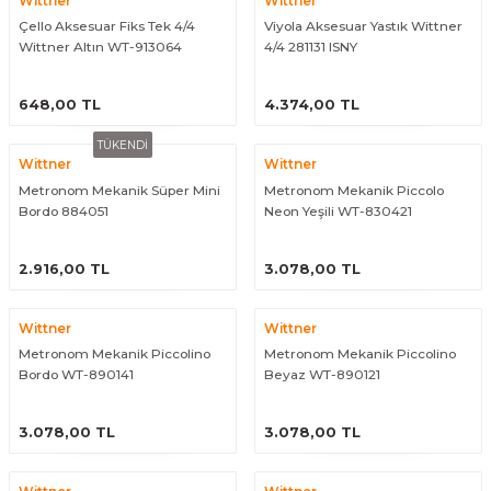
Wittner
Wittner
eri
Kuyruk Bağı
Güderiler
Bagetler
Cowbel
Kontrabass Telleri
Baget Çantaları
Çello Aksesuar Fiks Tek 4/4
Viyola Aksesuar Yastık Wittner
Wittner Altın WT-913064
4/4 281131 ISNY
rları
Reçine
Kamışlar
Tabureler
Djembe
Bağlama Telleri
Davul Zil Çantaları
ÜRÜNÜ İNCELE
ÜRÜNÜ İNCELE
648,00 TL
4.374,00 TL
arı
Susturucu
Kamış Kutuları
Davul Aksesuarları
Agogo
Ukulele Telleri
Muhtelif Çantaları
TÜKENDİ
Wittner
Wittner
Tutucu
Nota Maşaları
Bendir
Ud Telleri
Metronom Mekanik Süper Mini
Metronom Mekanik Piccolo
Bordo 884051
Neon Yeşili WT-830421
Diğer Yaylı Aksesuarları
Nefesli Susturucuları
Blok
Tambur Telleri
ÜRÜNÜ İNCELE
ÜRÜNÜ İNCELE
2.916,00 TL
3.078,00 TL
Nefesli Temizlik - Bakım
Casaba
Kanun Telleri
Wittner
Wittner
Diğer Nefesli Aksesuarları
Üçgen Zil
Cümbüş Telleri
Metronom Mekanik Piccolino
Metronom Mekanik Piccolino
Bordo WT-890141
Beyaz WT-890121
Chimes
Kemençe
ÜRÜNÜ İNCELE
ÜRÜNÜ İNCELE
3.078,00 TL
3.078,00 TL
rları
Conga
Mandolin Telleri