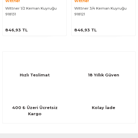
Wittner
Wittner
Wittner 1/2 Keman Kuyruğu
Wittner 3/4 Keman Kuyruğu
918131
918121
ÜRÜNÜ İNCELE
ÜRÜNÜ İNCELE
846,93 TL
846,93 TL
Hızlı Teslimat
18 Yıllık Güven
400 ₺ Üzeri Ücretsiz
Kolay İade
Kargo