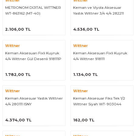
Wittner
Wittner
El Zili
Banjo Telleri
METRONOM DIJITAL WITTNER
Keman ve Viyola Aksesuar
WT-863162 (MT-40)
Yastık Wittner 3/4 4/4 282211
ISNY Klasik
Kastanyet
Buzuki Telleri
ÜRÜNÜ İNCELE
ÜRÜNÜ İNCELE
2.106,00 TL
4.536,00 TL
Kokiriko
Tek Teller
Wittner
Wittner
Marakas
Keman Aksesuarı Fixli Kuyruk
Keman Aksesuarı Fixli Kuyruk
4/4 Wittner Gül Desenli 918111P
4/4 Wittner 918111
Metalafon
ÜRÜNÜ İNCELE
ÜRÜNÜ İNCELE
1.782,00 TL
1.134,00 TL
Shaker
Wittner
Wittner
Timpani
Keman Aksesuar Yastık Wittner
Keman Aksesuar Fiks Tek 1/2
4/4 280111 ISNY
Wittner Siyah WT-903044
Bells
ÜRÜNÜ İNCELE
ÜRÜNÜ İNCELE
4.374,00 TL
162,00 TL
Ocean Drum