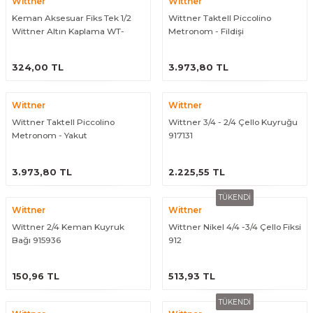
Wittner
Wittner
Guiro - Balık Sırtı
Keman Aksesuar Fiks Tek 1/2
Wittner Taktell Piccolino
Wittner Altın Kaplama WT-
Metronom - Fildişi
Deriler
903064
ÜRÜNÜ İNCELE
ÜRÜNÜ İNCELE
324,00 TL
3.973,80 TL
Wittner
Wittner
Wittner Taktell Piccolino
Wittner 3/4 - 2/4 Çello Kuyruğu
Metronom - Yakut
917131
ÜRÜNÜ İNCELE
ÜRÜNÜ İNCELE
3.973,80 TL
2.225,55 TL
TÜKENDİ
Wittner
Wittner
Wittner 2/4 Keman Kuyruk
Wittner Nikel 4/4 -3/4 Çello Fiksi
Bağı 915936
912
ÜRÜNÜ İNCELE
ÜRÜNÜ İNCELE
150,96 TL
513,93 TL
TÜKENDİ