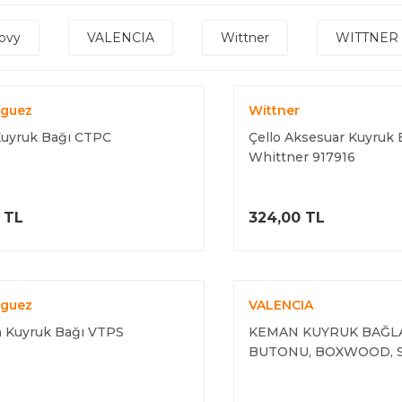
lovy
VALENCIA
Wittner
WITTNER
guez
Wittner
Kuyruk Bağı CTPC
Çello Aksesuar Kuyruk 
Whittner 917916
ÜRÜNÜ İNCELE
ÜRÜNÜ İNC
5 TL
324,00 TL
guez
VALENCIA
 Kuyruk Bağı VTPS
KEMAN KUYRUK BAĞL
BUTONU, BOXWOOD, S