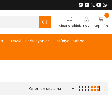
Sipariş Takibi
Giriş Yap
Sepetim
rı
Davul - Perküsyonlar
Stüdyo - Sahne