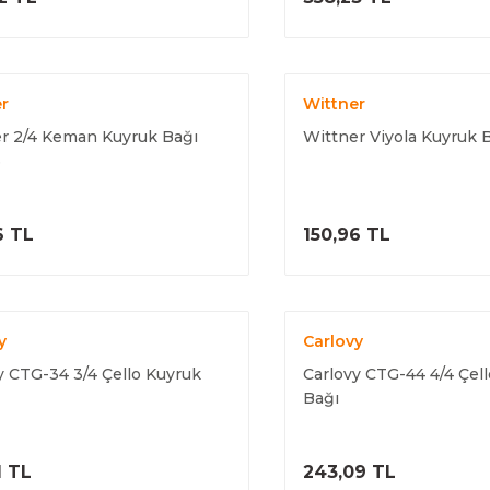
r
Wittner
r 2/4 Keman Kuyruk Bağı
Wittner Viyola Kuyruk 
6
ÜRÜNÜ İNCELE
ÜRÜNÜ İNC
6 TL
150,96 TL
y
Carlovy
y CTG-34 3/4 Çello Kuyruk
Carlovy CTG-44 4/4 Çel
Bağı
ÜRÜNÜ İNCELE
ÜRÜNÜ İNC
1 TL
243,09 TL