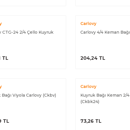
y
Carlovy
y CTG-24 2/4 Çello Kuyruk
Carlovy 4/4 Keman Bağ
ÜRÜNÜ İNCELE
ÜRÜNÜ İNC
1 TL
204,24 TL
y
Carlovy
 Bağı Viyola Carlovy (Ckbv)
Kuyruk Bağı Keman 2/4
(Ckbk24)
ÜRÜNÜ İNCELE
ÜRÜNÜ İNC
9 TL
73,26 TL