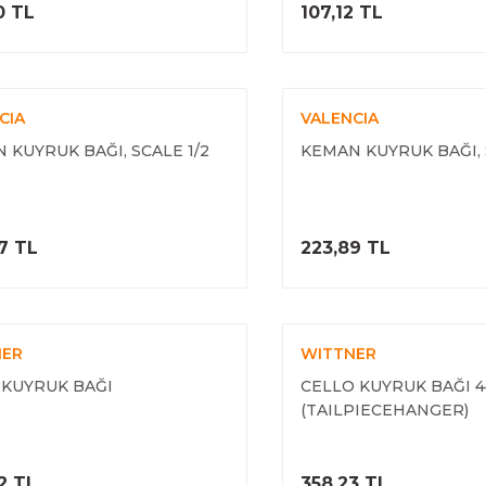
ÜRÜNÜ İNCELE
ÜRÜNÜ İNC
0 TL
107,12 TL
CIA
VALENCIA
 KUYRUK BAĞI, SCALE 1/2
KEMAN KUYRUK BAĞI, 
ÜRÜNÜ İNCELE
ÜRÜNÜ İNC
7 TL
223,89 TL
NER
WITTNER
 KUYRUK BAĞI
CELLO KUYRUK BAĞI 4
(TAILPIECEHANGER)
ÜRÜNÜ İNCELE
ÜRÜNÜ İNC
2 TL
358,23 TL