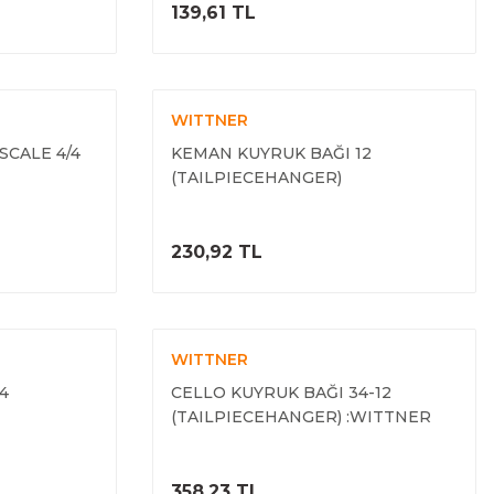
ELE
ÜRÜNÜ İNCELE
139,61 TL
WITTNER
SCALE 4/4
KEMAN KUYRUK BAĞI 12
(TAILPIECEHANGER)
ELE
ÜRÜNÜ İNCELE
230,92 TL
WITTNER
4
CELLO KUYRUK BAĞI 34-12
(TAILPIECEHANGER) :WITTNER
ELE
ÜRÜNÜ İNCELE
358,23 TL