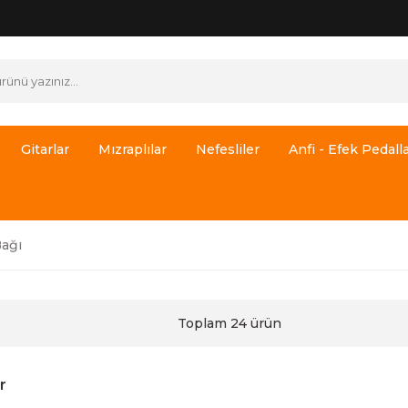
Gitarlar
Mızraplılar
Nefesliler
Anfi - Efek Pedalla
ağı
Toplam 24 ürün
r