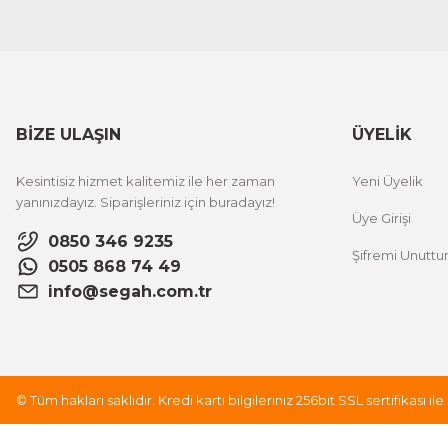
BİZE ULAŞIN
ÜYELİK
Kesintisiz hizmet kalitemiz ile her zaman
Yeni Üyelik
yanınızdayız. Siparişleriniz için buradayız!
Üye Girişi
0850 346 9235
Şifremi Unutt
0505 868 74 49
info@segah.com.tr
© Tüm hakları saklıdır. Kredi kartı bilgileriniz 256bit SSL sertifikası i