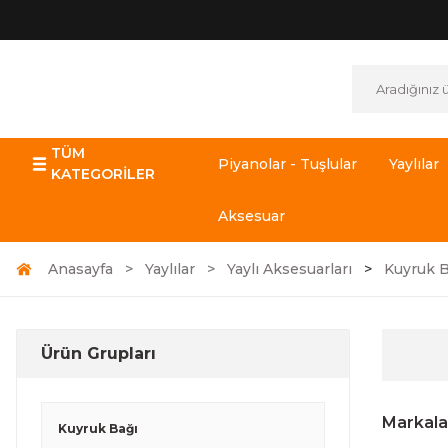
TÜM
Piyanolar - Tuşlular
Yaylılar
KATEGORİLER
Aksesuar
Anasayfa
Yaylılar
Yaylı Aksesuarları
Kuyruk B
Ürün Grupları
Markala
Kuyruk Bağı