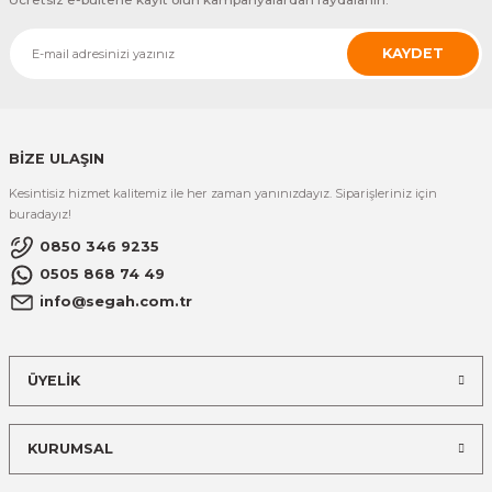
El Zili
Banjo Telleri
KAYDET
Kastanyet
Buzuki Telleri
Kokiriko
Tek Teller
BİZE ULAŞIN
Marakas
Kesintisiz hizmet kalitemiz ile her zaman yanınızdayız. Siparişleriniz için
buradayız!
Metalafon
0850 346 9235
0505 868 74 49
Shaker
info@segah.com.tr
Timpani
ÜYELİK
Bells
KURUMSAL
Ocean Drum