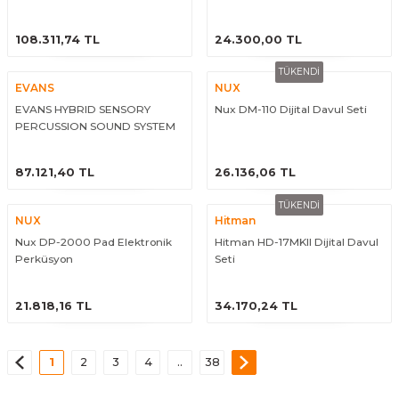
ÜRÜNÜ İNCELE
ÜRÜNÜ İNCELE
108.311,74 TL
24.300,00 TL
TÜKENDİ
EVANS
NUX
EVANS HYBRID SENSORY
Nux DM-110 Dijital Davul Seti
PERCUSSION SOUND SYSTEM
ÜRÜNÜ İNCELE
ÜRÜNÜ İNCELE
87.121,40 TL
26.136,06 TL
TÜKENDİ
NUX
Hitman
Nux DP-2000 Pad Elektronik
Hitman HD-17MKII Dijital Davul
Perküsyon
Seti
ÜRÜNÜ İNCELE
ÜRÜNÜ İNCELE
21.818,16 TL
34.170,24 TL
1
2
3
4
..
38