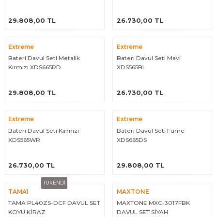
eri
Kuyruk Bağı
Güderiler
Bagetler
Cowbel
Kontrabass Telleri
Baget Çantaları
ÜRÜNÜ İNCELE
ÜRÜNÜ İNCELE
29.808,00 TL
26.730,00 TL
rları
Reçine
Kamışlar
Tabureler
Djembe
Bağlama Telleri
Davul Zil Çantaları
Extreme
Extreme
Bateri Davul Seti Metalik
Bateri Davul Seti Mavi
arı
Susturucu
Kamış Kutuları
Davul Aksesuarları
Agogo
Ukulele Telleri
Muhtelif Çantaları
Kırmızı XDS665RD
XDS565BL
Tutucu
Nota Maşaları
Bendir
Ud Telleri
ÜRÜNÜ İNCELE
ÜRÜNÜ İNCELE
29.808,00 TL
26.730,00 TL
Diğer Yaylı Aksesuarları
Nefesli Susturucuları
Blok
Tambur Telleri
Extreme
Extreme
Nefesli Temizlik - Bakım
Casaba
Kanun Telleri
Bateri Davul Seti Kırmızı
Bateri Davul Seti Füme
XDS565WR
XDS665DS
Diğer Nefesli Aksesuarları
Üçgen Zil
Cümbüş Telleri
ÜRÜNÜ İNCELE
ÜRÜNÜ İNCELE
26.730,00 TL
29.808,00 TL
Chimes
Kemençe
TÜKENDİ
TAMA1
MAXTONE
rları
Conga
Mandolin Telleri
TAMA PL40ZS-DCF DAVUL SET
MAXTONE MXC-3017FBK
KOYU KİRAZ
DAVUL SET SİYAH