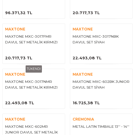
El Zili
Banjo Telleri
ÜRÜNÜ İNCELE
ÜRÜNÜ İNCELE
96.371,32 TL
20.717,73 TL
Kastanyet
Buzuki Telleri
MAXTONE
MAXTONE
Kokiriko
Tek Teller
MAXTONE MXC-3017FMR
MAXTONE MXC-3017NBK
DAVUL SET METALİK KIRMIZI
DAVUL SET SİYAH
Marakas
ÜRÜNÜ İNCELE
ÜRÜNÜ İNCELE
20.717,73 TL
22.493,08 TL
Metalafon
TÜKENDİ
MAXTONE
MAXTONE
Shaker
MAXTONE MXC-3017NMR
MAXTONE MXC-602BK JUNIOR
DAVUL SET METALİK KIRMIZI
DAVUL SET SİYAH
Timpani
ÜRÜNÜ İNCELE
ÜRÜNÜ İNCELE
22.493,08 TL
16.725,38 TL
Bells
MAXTONE
CREMONIA
Ocean Drum
MAXTONE MXC-602MR
METAL LATIN TIMBALE 13'' - 14''
JUNIOR DAVUL SET METALİK