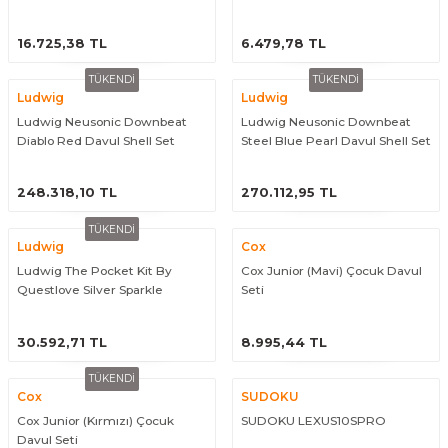
Guiro - Balık Sırtı
KIRMIZI
ÜRÜNÜ İNCELE
ÜRÜNÜ İNCELE
16.725,38 TL
6.479,78 TL
Deriler
TÜKENDİ
TÜKENDİ
Ludwig
Ludwig
Ludwig Neusonic Downbeat
Ludwig Neusonic Downbeat
Diablo Red Davul Shell Set
Steel Blue Pearl Davul Shell Set
ÜRÜNÜ İNCELE
ÜRÜNÜ İNCELE
248.318,10 TL
270.112,95 TL
TÜKENDİ
Ludwig
Cox
Ludwig The Pocket Kit By
Cox Junior (Mavi) Çocuk Davul
Questlove Silver Sparkle
Seti
Çocuklar için Akustik Davul Seti
ÜRÜNÜ İNCELE
ÜRÜNÜ İNCELE
30.592,71 TL
8.995,44 TL
TÜKENDİ
Cox
SUDOKU
Cox Junior (Kırmızı) Çocuk
SUDOKU LEXUS10SPRO
Davul Seti