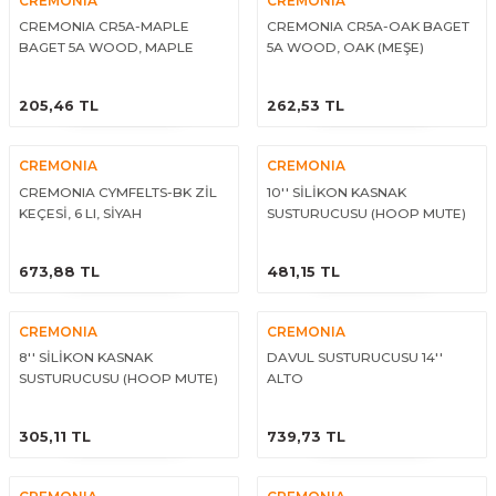
CREMONIA
CREMONIA
eri
Kuyruk Bağı
Güderiler
Bagetler
Cowbel
Kontrabass Telleri
Baget Çantaları
CREMONIA CR5A-MAPLE
CREMONIA CR5A-OAK BAGET
BAGET 5A WOOD, MAPLE
5A WOOD, OAK (MEŞE)
(AKÇAAĞAÇ)
rları
Reçine
Kamışlar
Tabureler
Djembe
Bağlama Telleri
Davul Zil Çantaları
ÜRÜNÜ İNCELE
ÜRÜNÜ İNCELE
205,46 TL
262,53 TL
arı
Susturucu
Kamış Kutuları
Davul Aksesuarları
Agogo
Ukulele Telleri
Muhtelif Çantaları
CREMONIA
CREMONIA
Tutucu
Nota Maşaları
Bendir
Ud Telleri
CREMONIA CYMFELTS-BK ZİL
10'' SİLİKON KASNAK
KEÇESİ, 6 LI, SİYAH
SUSTURUCUSU (HOOP MUTE)
Diğer Yaylı Aksesuarları
Nefesli Susturucuları
Blok
Tambur Telleri
ÜRÜNÜ İNCELE
ÜRÜNÜ İNCELE
673,88 TL
481,15 TL
Nefesli Temizlik - Bakım
Casaba
Kanun Telleri
CREMONIA
CREMONIA
Diğer Nefesli Aksesuarları
Üçgen Zil
Cümbüş Telleri
8'' SİLİKON KASNAK
DAVUL SUSTURUCUSU 14''
SUSTURUCUSU (HOOP MUTE)
ALTO
Chimes
Kemençe
ÜRÜNÜ İNCELE
ÜRÜNÜ İNCELE
305,11 TL
739,73 TL
rları
Conga
Mandolin Telleri