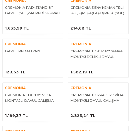
CREMONIA
CREMONIA
Guiro - Balık Sırtı
CREMONIA PAD-STAND 8''
CREMONIA S134V KEMAN TELİ
DAVUL ÇALIŞMA PEDİ SEHPALI
SET, E(Mİ)-A(LA)-D(RE)-G(SOL)
Deriler
VE KILIFLI
ÜRÜNÜ İNCELE
ÜRÜNÜ İNCELE
1.633,99 TL
214,68 TL
CREMONIA
CREMONIA
DAVUL PEDALI YAYI
CREMONIA TD-012 12'' SEHPA
MONTAJ DELİKLİ DAVUL
ÇALIŞMA PEDİ
ÜRÜNÜ İNCELE
ÜRÜNÜ İNCELE
128,63 TL
1.582,19 TL
CREMONIA
CREMONIA
CREMONIA TD08 8'' VİDA
CREMONIA TD12PAD 12'' VİDA
MONTAJLI DAVUL ÇALIŞMA
MONTAJLI DAVUL ÇALIŞMA
PEDİ, ÇANTALI
PEDİ SET
ÜRÜNÜ İNCELE
ÜRÜNÜ İNCELE
1.199,37 TL
2.323,24 TL