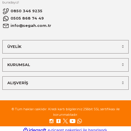
buradayız!
0850 346 9235
0505 868 74 49
info@segah.com.tr
ÜYELİK
KURUMSAL
ALIŞVERİŞ
© Tüm hakları saklıdır. Kredi kartı bilgileriniz 256bit SSL sertifikası ile
korunmaktadır.
ideasoft
ile
e-