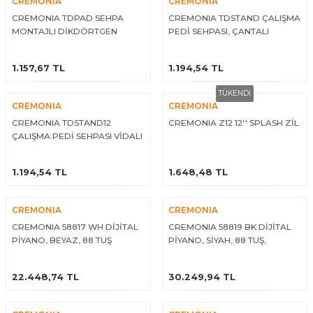
CREMONIA
CREMONIA
CREMONIA TDPAD SEHPA
CREMONIA TDSTAND ÇALIŞMA
MONTAJLI DİKDÖRTGEN
PEDİ SEHPASI, ÇANTALI
ÇALIŞMA PEDİ
ÜRÜNÜ İNCELE
ÜRÜNÜ İNCELE
1.157,67 TL
1.194,54 TL
TÜKENDİ
CREMONIA
CREMONIA
CREMONIA TDSTAND12
CREMONIA Z12 12'' SPLASH ZİL
ÇALIŞMA PEDİ SEHPASI VİDALI
(12 INC PED İÇİN)
ÜRÜNÜ İNCELE
ÜRÜNÜ İNCELE
1.194,54 TL
1.648,48 TL
CREMONIA
CREMONIA
CREMONIA 58817 WH DİJİTAL
CREMONIA 58819 BK DİJİTAL
PİYANO, BEYAZ, 88 TUŞ
PİYANO, SİYAH, 88 TUŞ,
ÇEKMECE KAPAK
ÜRÜNÜ İNCELE
ÜRÜNÜ İNCELE
22.448,74 TL
30.249,94 TL