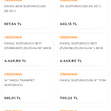
CREMONIA
CREMONIA
El Zili
Banjo Telleri
DAVUL KICK SUSTURUCUSU
ZİL SUSTURUCUSU (14-20'')
(16-24'')
Kastanyet
Buzuki Telleri
ÜRÜNÜ İNCELE
ÜRÜNÜ İNCELE
657,64 TL
402,13 TL
Kokiriko
Tek Teller
CREMONIA
CREMONIA
Marakas
DAVUL SUSTURUCU SETİ
DAVUL SUSTURUCU SETİ
(STANDART) (12+13+14+16''+KICK
(FUSION) (10+12+14+14''+ KICK
Metalafon
ÜRÜNÜ İNCELE
ÜRÜNÜ İNCELE
4.449,80 TL
4.449,80 TL
Shaker
CREMONIA
CREMONIA
Timpani
14'' PADLİ TRAMPET
DAVUL SUSTURUCUSU 8'' TOM
SUSTURUCU
Bells
ÜRÜNÜ İNCELE
ÜRÜNÜ İNCELE
565,01 TL
700,22 TL
Ocean Drum