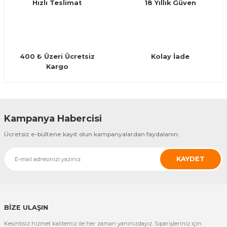
Hızlı Teslimat
18 Yıllık Güven
eri
Kuyruk Bağı
Güderiler
Bagetler
Cowbel
Kontrabass Telleri
Baget Çantaları
rları
Reçine
Kamışlar
Tabureler
Djembe
Bağlama Telleri
Davul Zil Çantaları
400 ₺ Üzeri Ücretsiz
Kolay İade
arı
Susturucu
Kamış Kutuları
Davul Aksesuarları
Agogo
Ukulele Telleri
Muhtelif Çantaları
Kargo
Tutucu
Nota Maşaları
Bendir
Ud Telleri
Diğer Yaylı Aksesuarları
Nefesli Susturucuları
Blok
Tambur Telleri
Kampanya Habercisi
Ücretsiz e-bültene kayıt olun kampanyalardan faydalanın.
Nefesli Temizlik - Bakım
Casaba
Kanun Telleri
KAYDET
Diğer Nefesli Aksesuarları
Üçgen Zil
Cümbüş Telleri
Chimes
Kemençe
BİZE ULAŞIN
rları
Conga
Mandolin Telleri
Kesintisiz hizmet kalitemiz ile her zaman yanınızdayız. Siparişleriniz için