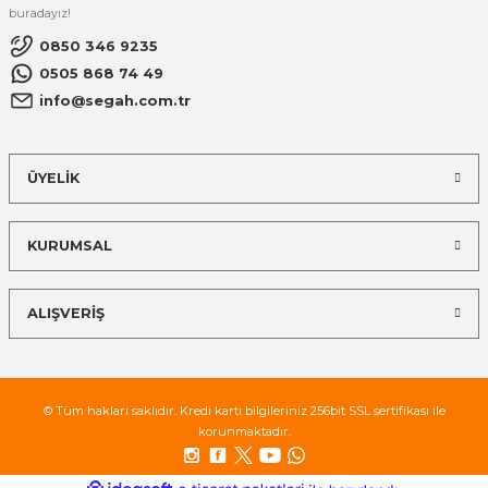
buradayız!
El Zili
Banjo Telleri
0850 346 9235
Kastanyet
Buzuki Telleri
0505 868 74 49
info@segah.com.tr
Kokiriko
Tek Teller
ÜYELİK
Marakas
Metalafon
KURUMSAL
Shaker
ALIŞVERİŞ
Timpani
Bells
© Tüm hakları saklıdır. Kredi kartı bilgileriniz 256bit SSL sertifikası ile
korunmaktadır.
Ocean Drum