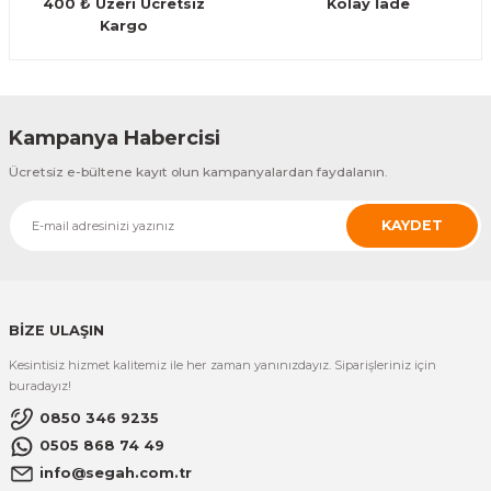
400 ₺ Üzeri Ücretsiz
Kolay İade
Guiro - Balık Sırtı
Kargo
Deriler
Kampanya Habercisi
Ücretsiz e-bültene kayıt olun kampanyalardan faydalanın.
KAYDET
BİZE ULAŞIN
Kesintisiz hizmet kalitemiz ile her zaman yanınızdayız. Siparişleriniz için
buradayız!
0850 346 9235
0505 868 74 49
info@segah.com.tr