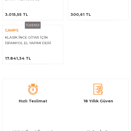
El Zili
Banjo Telleri
ÜRÜNÜ İNCELE
ÜRÜNÜ İNCELE
3.015,55 TL
300,61 TL
Kastanyet
Buzuki Telleri
TÜKENDİ
CAMPS
Kokiriko
Tek Teller
KLASİK İNCE GİTAR İÇİN
İSPANYOL EL YAPIMI DERİ
Marakas
ÜRÜNÜ İNCELE
17.841,34 TL
Metalafon
Shaker
Timpani
Hızlı Teslimat
18 Yıllık Güven
Bells
Ocean Drum