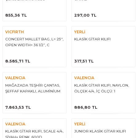
eri
Kuyruk Bağı
Güderiler
Bagetler
Cowbel
Kontrabass Telleri
Baget Çantaları
ÜRÜNÜ İNCELE
ÜRÜNÜ İNCELE
855,36 TL
297,00 TL
rları
Reçine
Kamışlar
Tabureler
Djembe
Bağlama Telleri
Davul Zil Çantaları
VICFIRTH
YERLİ
arı
Susturucu
Kamış Kutuları
Davul Aksesuarları
Agogo
Ukulele Telleri
Muhtelif Çantaları
CONCERT MALLET BAG, L= 25'',
KLASİK GİTAR KILIFI
OPEN WIDTH= 36 1/2”, C
Tutucu
Nota Maşaları
Bendir
Ud Telleri
ÜRÜNÜ İNCELE
ÜRÜNÜ İNCELE
8.585,71 TL
317,51 TL
Diğer Yaylı Aksesuarları
Nefesli Susturucuları
Blok
Tambur Telleri
VALENCIA
VALENCIA
Nefesli Temizlik - Bakım
Casaba
Kanun Telleri
MAĞAZADA TEŞHİR ÇANTAS,
KLASİK GİTAR KILIFI, NAYLON,
ŞEFFAF KAPAKLI, ALUMİNİUM
ÖLÇEK 4/4, İÇ ÖLÇÜ: 1
Diğer Nefesli Aksesuarları
Üçgen Zil
Cümbüş Telleri
ÜRÜNÜ İNCELE
ÜRÜNÜ İNCELE
7.863,53 TL
886,80 TL
Chimes
Kemençe
VALENCIA
YERLİ
rları
Conga
Mandolin Telleri
KLASİK GİTAR KILIFI, SCALE 4/4,
JUNIOR KLASİK GİTAR KILIFI
SİYAH+ RENK, 600D