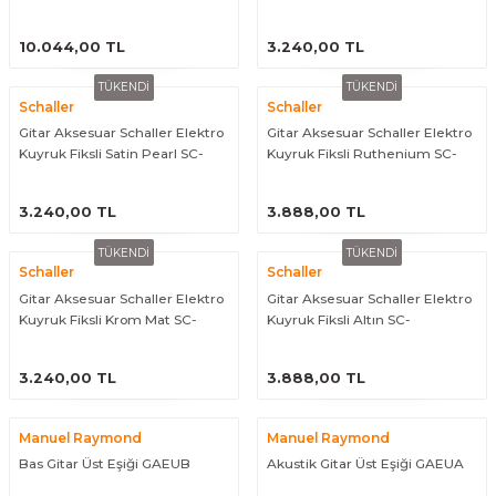
SC-12070800
eri
Kuyruk Bağı
Güderiler
Bagetler
Cowbel
Kontrabass Telleri
Baget Çantaları
ÜRÜNÜ İNCELE
ÜRÜNÜ İNCELE
10.044,00 TL
3.240,00 TL
rları
Reçine
Kamışlar
Tabureler
Djembe
Bağlama Telleri
Davul Zil Çantaları
TÜKENDİ
TÜKENDİ
Schaller
Schaller
Gitar Aksesuar Schaller Elektro
Gitar Aksesuar Schaller Elektro
arı
Susturucu
Kamış Kutuları
Davul Aksesuarları
Agogo
Ukulele Telleri
Muhtelif Çantaları
Kuyruk Fiksli Satin Pearl SC-
Kuyruk Fiksli Ruthenium SC-
12070700
12070600
Tutucu
Nota Maşaları
Bendir
Ud Telleri
ÜRÜNÜ İNCELE
ÜRÜNÜ İNCELE
3.240,00 TL
3.888,00 TL
Diğer Yaylı Aksesuarları
Nefesli Susturucuları
Blok
Tambur Telleri
TÜKENDİ
TÜKENDİ
Schaller
Schaller
Nefesli Temizlik - Bakım
Casaba
Kanun Telleri
Gitar Aksesuar Schaller Elektro
Gitar Aksesuar Schaller Elektro
Kuyruk Fiksli Krom Mat SC-
Kuyruk Fiksli Altın SC-
12070300
12070500
Diğer Nefesli Aksesuarları
Üçgen Zil
Cümbüş Telleri
ÜRÜNÜ İNCELE
ÜRÜNÜ İNCELE
3.240,00 TL
3.888,00 TL
Chimes
Kemençe
Manuel Raymond
Manuel Raymond
rları
Conga
Mandolin Telleri
Bas Gitar Üst Eşiği GAEUB
Akustik Gitar Üst Eşiği GAEUA