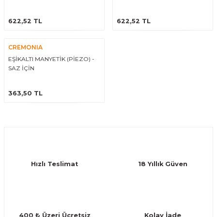
Guiro - Balık Sırtı
ÜRÜNÜ İNCELE
ÜRÜNÜ İNCELE
622,52 TL
622,52 TL
Deriler
CREMONIA
EŞİKALTI MANYETİK (PİEZO) -
SAZ İÇİN
ÜRÜNÜ İNCELE
363,50 TL
Hızlı Teslimat
18 Yıllık Güven
400 ₺ Üzeri Ücretsiz
Kolay İade