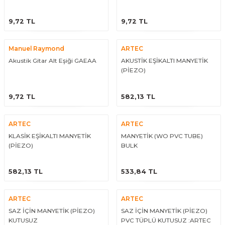
El Zili
Banjo Telleri
ÜRÜNÜ İNCELE
ÜRÜNÜ İNCELE
9,72 TL
9,72 TL
Kastanyet
Buzuki Telleri
Manuel Raymond
ARTEC
Kokiriko
Tek Teller
Akustik Gitar Alt Eşiği GAEAA
AKUSTİK EŞİKALTI MANYETİK
(PİEZO)
Marakas
ÜRÜNÜ İNCELE
ÜRÜNÜ İNCELE
9,72 TL
582,13 TL
Metalafon
ARTEC
ARTEC
Shaker
KLASİK EŞİKALTI MANYETİK
MANYETİK (WO PVC TUBE)
(PİEZO)
BULK
Timpani
ÜRÜNÜ İNCELE
ÜRÜNÜ İNCELE
582,13 TL
533,84 TL
Bells
ARTEC
ARTEC
Ocean Drum
SAZ İÇİN MANYETİK (PİEZO)
SAZ İÇİN MANYETİK (PİEZO)
KUTUSUZ
PVC TÜPLÜ KUTUSUZ :ARTEC