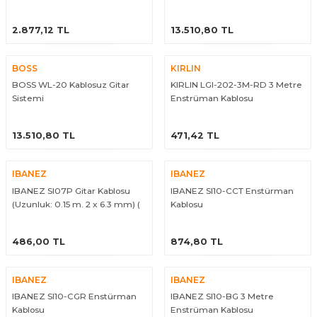
eri
Kuyruk Bağı
Güderiler
Bagetler
Cowbel
Kontrabass Telleri
Baget Çantaları
ÜRÜNÜ İNCELE
ÜRÜNÜ İNCELE
2.877,12 TL
13.510,80 TL
rları
Reçine
Kamışlar
Tabureler
Djembe
Bağlama Telleri
Davul Zil Çantaları
BOSS
KIRLIN
BOSS WL-20 Kablosuz Gitar
KIRLIN LGI-202-3M-RD 3 Metre
arı
Susturucu
Kamış Kutuları
Davul Aksesuarları
Agogo
Ukulele Telleri
Muhtelif Çantaları
Sistemi
Enstrüman Kablosu
Tutucu
Nota Maşaları
Bendir
Ud Telleri
ÜRÜNÜ İNCELE
ÜRÜNÜ İNCELE
13.510,80 TL
471,42 TL
Diğer Yaylı Aksesuarları
Nefesli Susturucuları
Blok
Tambur Telleri
IBANEZ
IBANEZ
Nefesli Temizlik - Bakım
Casaba
Kanun Telleri
IBANEZ SI07P Gitar Kablosu
IBANEZ SI10-CCT Enstürman
(Uzunluk: 0.15 m. 2 x 6.3 mm) (
Kablosu
çift L uç )
Diğer Nefesli Aksesuarları
Üçgen Zil
Cümbüş Telleri
ÜRÜNÜ İNCELE
ÜRÜNÜ İNCELE
486,00 TL
874,80 TL
Chimes
Kemençe
IBANEZ
IBANEZ
rları
Conga
Mandolin Telleri
IBANEZ SI10-CGR Enstürman
IBANEZ SI10-BG 3 Metre
Kablosu
Enstrüman Kablosu