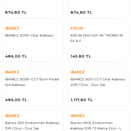
El Zili
Banjo Telleri
ÜRÜNÜ İNCELE
ÜRÜNÜ İNCELE
874,80 TL
874,80 TL
Kastanyet
Buzuki Telleri
IBANEZ
KIRLIN
Kokiriko
Tek Teller
IBANEZ SI05P Gitar Kablosu
KIRLIN 2641 X2P 1/4'' MONO M
RCA F
Marakas
ÜRÜNÜ İNCELE
ÜRÜNÜ İNCELE
486,00 TL
145,80 TL
Metalafon
IBANEZ
IBANEZ
Shaker
IBANEZ SI05P-CCT 15cm Pedal
IBANEZ SI20-CCT Gitar Kablosu
Ara Kablosu
20ft / Düz - Düz Jak
Timpani
ÜRÜNÜ İNCELE
ÜRÜNÜ İNCELE
486,00 TL
1.117,80 TL
Bells
IBANEZ
IBANEZ
Ocean Drum
Ibanez SI10 Enstürman Kablosu
Ibanez SI10L Enstürman
10ft / Düz – Düz Jak
Kablosu 10ft / 3 Metre Düz – L