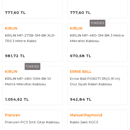
Guiro - Balık Sırtı
Jak
ÜRÜNÜ İNCELE
ÜRÜNÜ İNCELE
777,60 TL
777,60 TL
Deriler
TÜKENDİ
KIRLIN
KIRLIN
KIRLIN MP-273B-3M-BK XLR-
KIRLIN MP-480-3M-BK 3 Metre
TRS 3 Metre Kablo
Mikrofon Kablosu
ÜRÜNÜ İNCELE
ÜRÜNÜ İNCELE
981,72 TL
670,68 TL
TÜKENDİ
KIRLIN
ERNIE BALL
KIRLIN MP-480-10M-BK 10
Ernie Ball P06071 3ft(0,91 m)
Metre Mikrofon Kablosu
Düz Siyah Kabin Kablosu
ÜRÜNÜ İNCELE
ÜRÜNÜ İNCELE
1.054,62 TL
942,84 TL
Pranzen
Manuel Raymond
Pranzen PC3 3mt Gitar Kablosu
Kablo Jaklı XGC3