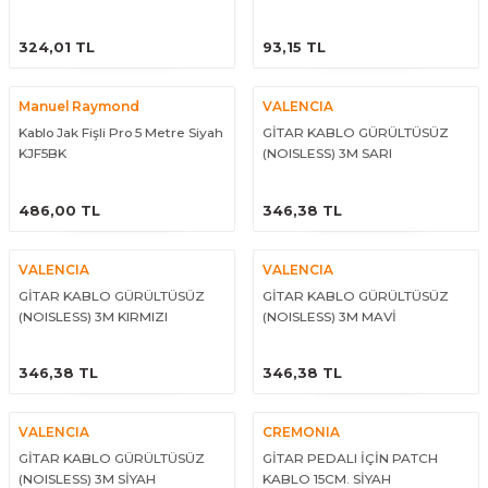
ÜRÜNÜ İNCELE
ÜRÜNÜ İNCELE
324,01 TL
93,15 TL
Manuel Raymond
VALENCIA
Kablo Jak Fişli Pro 5 Metre Siyah
GİTAR KABLO GÜRÜLTÜSÜZ
KJF5BK
(NOISLESS) 3M SARI
ÜRÜNÜ İNCELE
ÜRÜNÜ İNCELE
486,00 TL
346,38 TL
VALENCIA
VALENCIA
GİTAR KABLO GÜRÜLTÜSÜZ
GİTAR KABLO GÜRÜLTÜSÜZ
(NOISLESS) 3M KIRMIZI
(NOISLESS) 3M MAVİ
ÜRÜNÜ İNCELE
ÜRÜNÜ İNCELE
346,38 TL
346,38 TL
VALENCIA
CREMONIA
GİTAR KABLO GÜRÜLTÜSÜZ
GİTAR PEDALI İÇİN PATCH
(NOISLESS) 3M SİYAH
KABLO 15CM. SİYAH