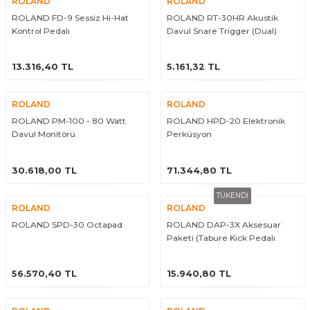
ROLAND
ROLAND
Guiro - Balık Sırtı
ROLAND FD-9 Sessiz Hi-Hat
ROLAND RT-30HR Akustik
Kontrol Pedalı
Davul Snare Trigger (Dual)
Deriler
ÜRÜNÜ İNCELE
ÜRÜNÜ İNCELE
13.316,40 TL
5.161,32 TL
ROLAND
ROLAND
ROLAND PM-100 - 80 Watt
ROLAND HPD-20 Elektronik
Davul Monitörü
Perküsyon
ÜRÜNÜ İNCELE
ÜRÜNÜ İNCELE
30.618,00 TL
71.344,80 TL
TÜKENDİ
ROLAND
ROLAND
ROLAND SPD-30 Octapad
ROLAND DAP-3X Aksesuar
Paketi (Tabure Kick Pedalı
Baget)
ÜRÜNÜ İNCELE
ÜRÜNÜ İNCELE
56.570,40 TL
15.940,80 TL