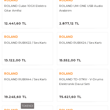
ROLAND
ROLAND
eri
Kuyruk Bağı
Güderiler
Bagetler
Cowbel
Kontrabass Telleri
Baget Çantaları
ROLAND Cube-10GX Elektro
ROLAND UM-ONE USB Audio
Gitar Amfisi
Arabirim
rları
Reçine
Kamışlar
Tabureler
Djembe
Bağlama Telleri
Davul Zil Çantaları
ÜRÜNÜ İNCELE
ÜRÜNÜ İNCELE
12.441,60 TL
2.877,12 TL
arı
Susturucu
Kamış Kutuları
Davul Aksesuarları
Agogo
Ukulele Telleri
Muhtelif Çantaları
ROLAND
ROLAND
Tutucu
Nota Maşaları
Bendir
Ud Telleri
ROLAND RUBIX22 / Ses Kartı
ROLAND RUBIX24 / Ses Kartı
Diğer Yaylı Aksesuarları
Nefesli Susturucuları
Blok
Tambur Telleri
ÜRÜNÜ İNCELE
ÜRÜNÜ İNCELE
13.122,00 TL
15.552,00 TL
Nefesli Temizlik - Bakım
Casaba
Kanun Telleri
ROLAND
ROLAND
Diğer Nefesli Aksesuarları
Üçgen Zil
Cümbüş Telleri
ROLAND RUBIX44 / Ses Kartı
ROLAND TD-07KV - V-Drums
Elektronik Davul Seti
Chimes
Kemençe
ÜRÜNÜ İNCELE
ÜRÜNÜ İNCELE
19.245,60 TL
75.621,60 TL
rları
Conga
Mandolin Telleri
TÜKENDİ