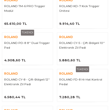
ROLAND
ROLAND
El Zili
Banjo Telleri
ROLAND TM-6 PRO Trigger
ROLAND KD-7 Kick Trigger
Modül
Ünitesi
Kastanyet
Buzuki Telleri
ÜRÜNÜ İNCELE
ÜRÜNÜ İNCELE
65.610,00 TL
9.914,40 TL
Kokiriko
Tek Teller
TÜKENDİ
ROLAND
ROLAND
Marakas
ROLAND PD-8 8'' Dual Trigger
ROLAND CY-5 - Çift-Bölgeli 10''
Pad
Elektronik Zil Padi
Metalafon
ÜRÜNÜ İNCELE
ÜRÜNÜ İNCELE
4.908,60 TL
5.880,60 TL
Shaker
TÜKENDİ
ROLAND
ROLAND
Timpani
ROLAND CY-8 - Çift-Bölgeli 12''
ROLAND FD-8 Hi-Hat Kontrol
Elektronik Zil Padi
Pedal
Bells
ÜRÜNÜ İNCELE
ÜRÜNÜ İNCELE
6.580,44 TL
7.280,28 TL
Ocean Drum