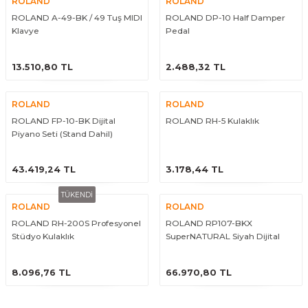
ROLAND
ROLAND
ROLAND A-49-BK / 49 Tuş MIDI
ROLAND DP-10 Half Damper
Klavye
Pedal
ÜRÜNÜ İNCELE
ÜRÜNÜ İNCELE
13.510,80 TL
2.488,32 TL
ROLAND
ROLAND
ROLAND FP-10-BK Dijital
ROLAND RH-5 Kulaklık
Piyano Seti (Stand Dahil)
ÜRÜNÜ İNCELE
ÜRÜNÜ İNCELE
43.419,24 TL
3.178,44 TL
TÜKENDİ
ROLAND
ROLAND
ROLAND RH-200S Profesyonel
ROLAND RP107-BKX
Stüdyo Kulaklık
SuperNATURAL Siyah Dijital
Duvar Piyanosu (Tabure &
ÜRÜNÜ İNCELE
ÜRÜNÜ İNCELE
Kulaklık Hediyeli)
8.096,76 TL
66.970,80 TL