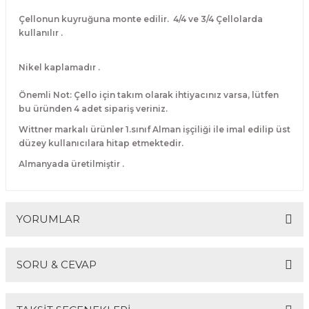
El Zili
Banjo Telleri
Çellonun kuyruğuna monte edilir. 4/4 ve 3/4 Çellolarda
kullanılır .
Kastanyet
Buzuki Telleri
Nikel kaplamadır .
Kokiriko
Tek Teller
Önemli Not: Çello için takım olarak ihtiyacınız varsa, lütfen
bu üründen 4 adet sipariş veriniz.
Marakas
Wittner markalı ürünler 1.sınıf Alman işçiliği ile imal edilip üst
düzey kullanıcılara hitap etmektedir.
Metalafon
Almanyada üretilmiştir .
Shaker
Timpani
YORUMLAR
Bells
SORU & CEVAP
Ocean Drum
Bu ürüne ilk yorumu siz yapın!