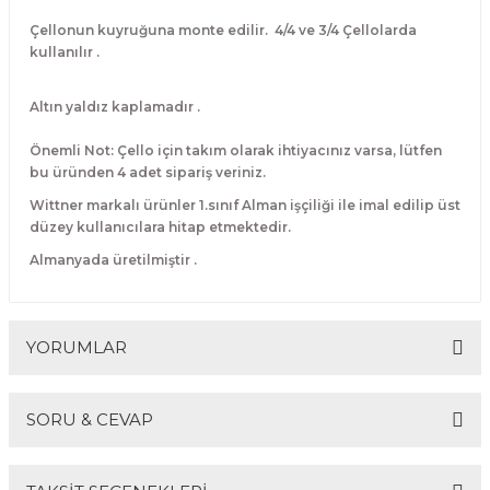
El Zili
Banjo Telleri
Çellonun kuyruğuna monte edilir. 4/4 ve 3/4 Çellolarda
kullanılır .
Kastanyet
Buzuki Telleri
Altın yaldız kaplamadır .
Kokiriko
Tek Teller
Önemli Not: Çello için takım olarak ihtiyacınız varsa, lütfen
bu üründen 4 adet sipariş veriniz.
Marakas
Wittner markalı ürünler 1.sınıf Alman işçiliği ile imal edilip üst
düzey kullanıcılara hitap etmektedir.
Metalafon
Almanyada üretilmiştir .
Shaker
Timpani
YORUMLAR
Bells
SORU & CEVAP
Ocean Drum
Bu ürüne ilk yorumu siz yapın!