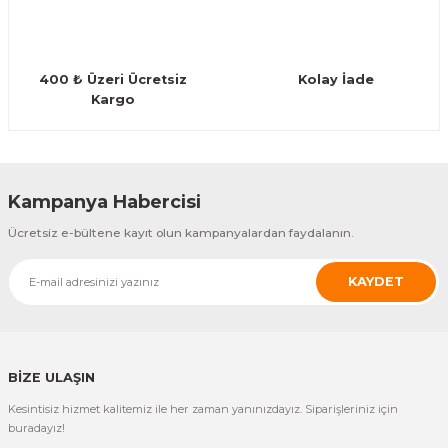
Guiro - Balık Sırtı
Deriler
400 ₺ Üzeri Ücretsiz
Kolay İade
Kargo
Gönder
Kampanya Habercisi
Ücretsiz e-bültene kayıt olun kampanyalardan faydalanın.
KAYDET
BİZE ULAŞIN
Kesintisiz hizmet kalitemiz ile her zaman yanınızdayız. Siparişleriniz için
buradayız!