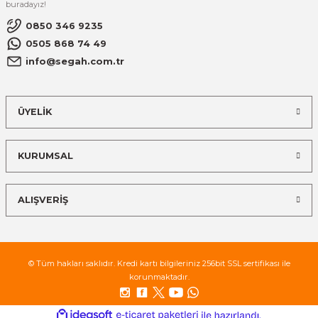
buradayız!
0850 346 9235
0505 868 74 49
info@segah.com.tr
ÜYELİK
KURUMSAL
ALIŞVERİŞ
© Tüm hakları saklıdır. Kredi kartı bilgileriniz 256bit SSL sertifikası ile
korunmaktadır.
ideasoft
ile
e-