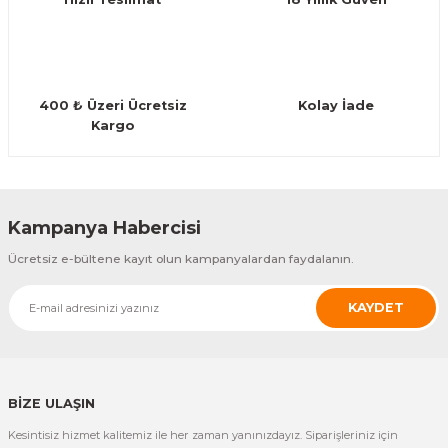
Bu ürüne benzer farklı alternatifler olmalı.
Guiro - Balık Sırtı
Deriler
400 ₺ Üzeri Ücretsiz
Kolay İade
Kargo
Gönder
Kampanya Habercisi
Ücretsiz e-bültene kayıt olun kampanyalardan faydalanın.
KAYDET
BİZE ULAŞIN
Kesintisiz hizmet kalitemiz ile her zaman yanınızdayız. Siparişleriniz için