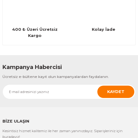
Guiro - Balık Sırtı
Deriler
400 ₺ Üzeri Ücretsiz
Kolay İade
Kargo
Gönder
Kampanya Habercisi
Ücretsiz e-bültene kayıt olun kampanyalardan faydalanın.
KAYDET
BİZE ULAŞIN
Kesintisiz hizmet kalitemiz ile her zaman yanınızdayız. Siparişleriniz için
buradayız!