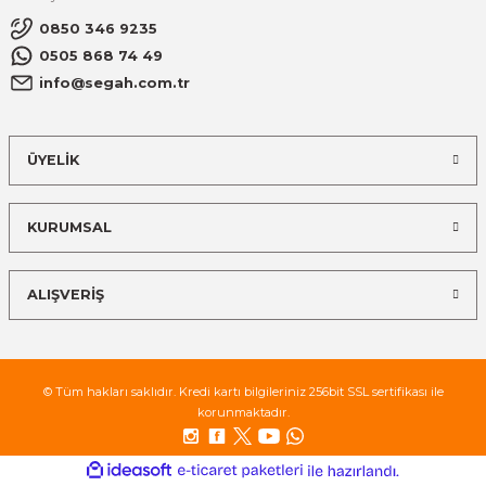
0850 346 9235
0505 868 74 49
info@segah.com.tr
ÜYELİK
KURUMSAL
ALIŞVERİŞ
© Tüm hakları saklıdır. Kredi kartı bilgileriniz 256bit SSL sertifikası ile
korunmaktadır.
ideasoft
ile
e-
hazırlandı.