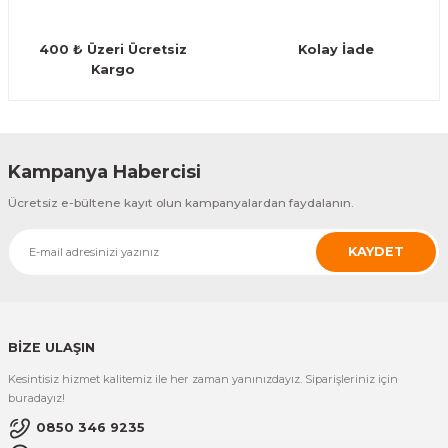
El Zili
Banjo Telleri
400 ₺ Üzeri Ücretsiz
Kolay İade
Kastanyet
Buzuki Telleri
Kargo
Kokiriko
Tek Teller
Marakas
Kampanya Habercisi
Ücretsiz e-bültene kayıt olun kampanyalardan faydalanın.
Metalafon
KAYDET
Shaker
Timpani
BİZE ULAŞIN
Bells
Kesintisiz hizmet kalitemiz ile her zaman yanınızdayız. Siparişleriniz için
buradayız!
Ocean Drum
0850 346 9235