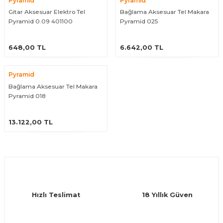
Pyramid
Pyramid
eri
Kuyruk Bağı
Güderiler
Bagetler
Cowbel
Kontrabass Telleri
Baget Çantaları
Gitar Aksesuar Elektro Tel
Bağlama Aksesuar Tel Makara
Pyramid 0.09 401100
Pyramid 025
rları
Reçine
Kamışlar
Tabureler
Djembe
Bağlama Telleri
Davul Zil Çantaları
ÜRÜNÜ İNCELE
ÜRÜNÜ İNCELE
648,00 TL
6.642,00 TL
arı
Susturucu
Kamış Kutuları
Davul Aksesuarları
Agogo
Ukulele Telleri
Muhtelif Çantaları
Pyramid
Tutucu
Nota Maşaları
Bendir
Ud Telleri
Bağlama Aksesuar Tel Makara
Pyramid 018
Diğer Yaylı Aksesuarları
Nefesli Susturucuları
Blok
Tambur Telleri
ÜRÜNÜ İNCELE
13.122,00 TL
Nefesli Temizlik - Bakım
Casaba
Kanun Telleri
Diğer Nefesli Aksesuarları
Üçgen Zil
Cümbüş Telleri
Chimes
Kemençe
Hızlı Teslimat
18 Yıllık Güven
rları
Conga
Mandolin Telleri