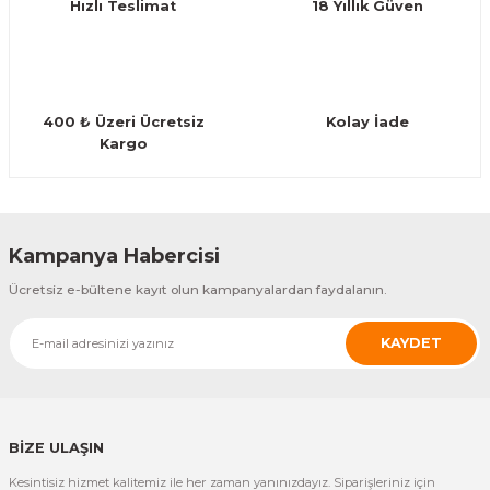
Hızlı Teslimat
18 Yıllık Güven
eri
Kuyruk Bağı
Güderiler
Bagetler
Cowbel
Kontrabass Telleri
Baget Çantaları
rları
Reçine
Kamışlar
Tabureler
Djembe
Bağlama Telleri
Davul Zil Çantaları
400 ₺ Üzeri Ücretsiz
Kolay İade
arı
Susturucu
Kamış Kutuları
Davul Aksesuarları
Agogo
Ukulele Telleri
Muhtelif Çantaları
Kargo
Tutucu
Nota Maşaları
Bendir
Ud Telleri
Diğer Yaylı Aksesuarları
Nefesli Susturucuları
Blok
Tambur Telleri
Kampanya Habercisi
Ücretsiz e-bültene kayıt olun kampanyalardan faydalanın.
Nefesli Temizlik - Bakım
Casaba
Kanun Telleri
KAYDET
Diğer Nefesli Aksesuarları
Üçgen Zil
Cümbüş Telleri
Chimes
Kemençe
BİZE ULAŞIN
rları
Conga
Mandolin Telleri
Kesintisiz hizmet kalitemiz ile her zaman yanınızdayız. Siparişleriniz için