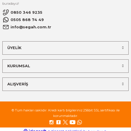
buradayız!
El Zili
Banjo Telleri
0850 346 9235
Kastanyet
Buzuki Telleri
0505 868 74 49
info@segah.com.tr
Kokiriko
Tek Teller
ÜYELİK
Marakas
Metalafon
KURUMSAL
Shaker
ALIŞVERİŞ
Timpani
Bells
© Tüm hakları saklıdır. Kredi kartı bilgileriniz 256bit SSL sertifikası ile
korunmaktadır.
Ocean Drum