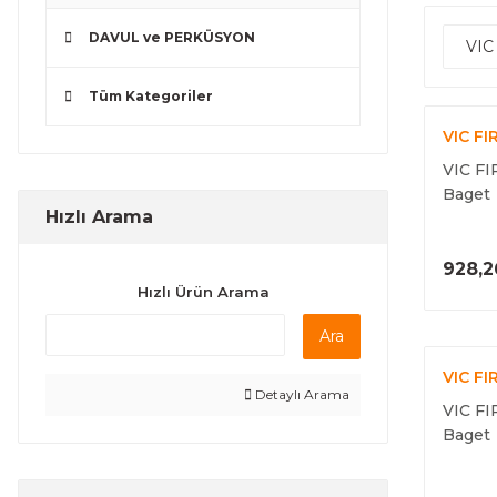
DAVUL ve PERKÜSYON
VIC
Tüm Kategoriler
VIC FI
VIC FI
Baget
Hızlı Arama
928,2
Hızlı Ürün Arama
Ara
VIC FI
Detaylı Arama
VIC FI
Baget