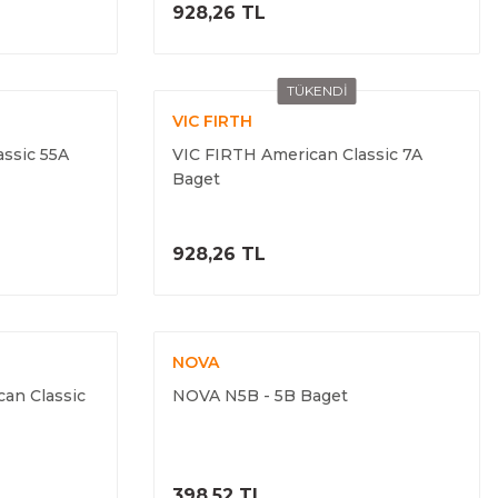
ELE
ÜRÜNÜ İNCELE
928,26 TL
TÜKENDİ
VIC FIRTH
ssic 55A
VIC FIRTH American Classic 7A
Baget
ELE
ÜRÜNÜ İNCELE
928,26 TL
NOVA
an Classic
NOVA N5B - 5B Baget
ELE
ÜRÜNÜ İNCELE
398,52 TL