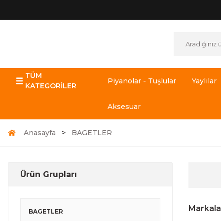
TÜM
Piyanolar - Tuşlular
Yaylılar
KATEGORİLER
Aksesuar
Anasayfa
BAGETLER
Ürün Grupları
Markala
BAGETLER