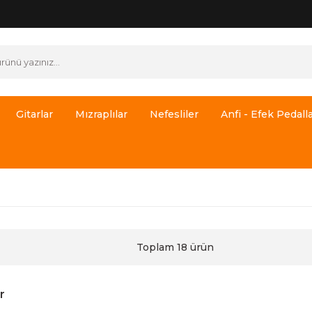
Gitarlar
Mızraplılar
Nefesliler
Anfi - Efek Pedalla
Toplam 18 ürün
r