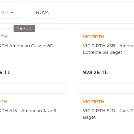
 FIRTH
NOVA
TÜKENDİ
RTH
VIC FIRTH
RTH American Classic 8D
VIC FIRTH X5B - Americ
Extreme 5B Baget
ÜRÜNÜ İNCELE
ÜRÜNÜ İNC
6 TL
928,26 TL
RTH
VIC FIRTH
RTH AJ3 - American Jazz 3
VIC FIRTH SJD - Jack 
Baget