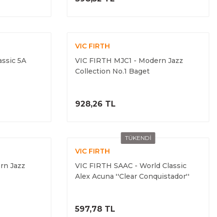
VIC FIRTH
ssic 5A
VIC FIRTH MJC1 - Modern Jazz
Collection No.1 Baget
ELE
ÜRÜNÜ İNCELE
928,26 TL
TÜKENDİ
VIC FIRTH
rn Jazz
VIC FIRTH SAAC - World Classic
Alex Acuna ''Clear Conquistador''
Timbal Bageti
ELE
ÜRÜNÜ İNCELE
597,78 TL