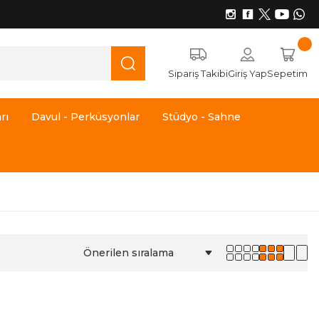
Sipariş Takibi
Giriş Yap
Sepetim
rı
Davul - Perküsyonlar
Stüdyo - Sahne