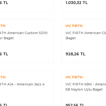
ÜRÜNÜ İNCELE
ÜRÜNÜ İNC
6 TL
1.030,32 TL
RTH
VIC FIRTH
IRTH American Custom SD10
VIC FIRTH American Cla
er Baget
Baget
ÜRÜNÜ İNCELE
ÜRÜNÜ İNC
6 TL
928,26 TL
RTH
VIC FIRTH
RTH AJ4 - American Jazz 4
VIC FIRTH 5BN - Americ
5B Naylon Uçlu Baget
ÜRÜNÜ İNCELE
ÜRÜNÜ İNC
6 TL
952,56 TL