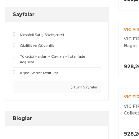
Sayfalar
VIC FI
Mesafeli Satış Sözleşmesi
VIC FI
Baget
Gizlilik ve Güvenlik
Tüketici Haklari – Cayma – İptal İade
Koşullari
928,2
Kişisel Veriler Politikası
Tüm Sayfalar
VIC FI
VIC FI
Collec
Bloglar
928,2