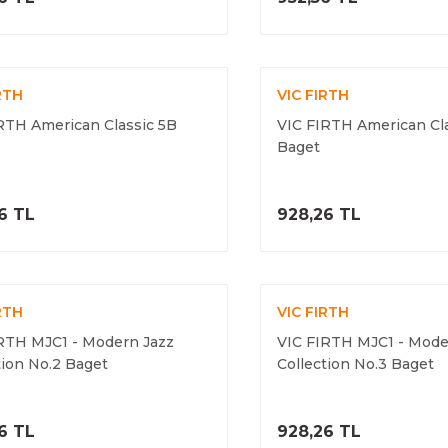
RTH
VIC FIRTH
RTH American Classic 5B
VIC FIRTH American Cla
Baget
ÜRÜNÜ İNCELE
ÜRÜNÜ İNC
6 TL
928,26 TL
RTH
VIC FIRTH
RTH MJC1 - Modern Jazz
VIC FIRTH MJC1 - Mode
tion No.2 Baget
Collection No.3 Baget
ÜRÜNÜ İNCELE
ÜRÜNÜ İNC
6 TL
928,26 TL