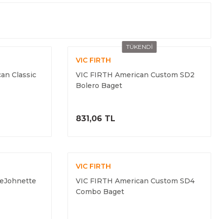
TÜKENDİ
VIC FIRTH
an Classic
VIC FIRTH American Custom SD2
Bolero Baget
ELE
ÜRÜNÜ İNCELE
831,06 TL
VIC FIRTH
DeJohnette
VIC FIRTH American Custom SD4
Combo Baget