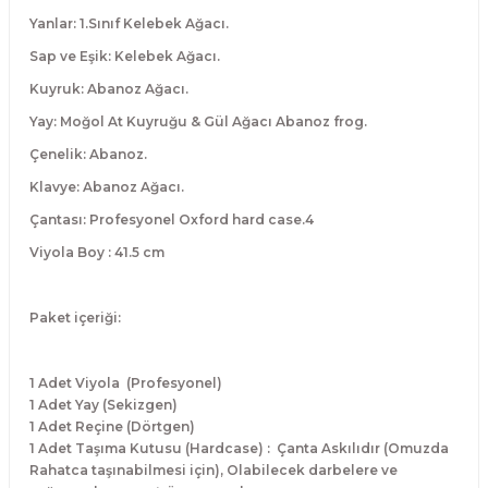
El Zili
Banjo Telleri
Yanlar: 1.Sınıf Kelebek Ağacı.
Sap ve Eşik: Kelebek Ağacı.
Kastanyet
Buzuki Telleri
Kuyruk: Abanoz Ağacı.
Yay: Moğol At Kuyruğu & Gül Ağacı Abanoz frog.
Kokiriko
Tek Teller
Çenelik: Abanoz.
Marakas
Klavye: Abanoz Ağacı.
Çantası: Profesyonel Oxford hard case.4
Metalafon
Viyola Boy : 41.5 cm
Shaker
Paket içeriği:
Timpani
1 Adet Viyola (Profesyonel)
Bells
1 Adet Yay (Sekizgen)
1 Adet Reçine (Dörtgen)
Ocean Drum
1 Adet Taşıma Kutusu (Hardcase) : Çanta Askılıdır (Omuzda
Rahatca taşınabilmesi için), Olabilecek darbelere ve