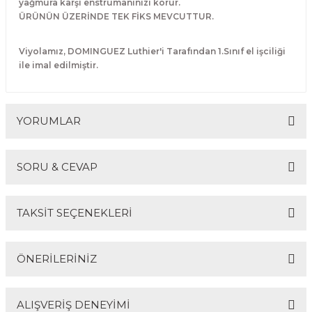
yağmura karşı enstrümanınızı korur.
Guiro - Balık Sırtı
ÜRÜNÜN ÜZERİNDE TEK FİKS MEVCUTTUR.
Deriler
Viyolamız, DOMINGUEZ Luthier'i Tarafından 1.Sınıf el işciliği
ile imal edilmiştir.
YORUMLAR
SORU & CEVAP
Bu ürüne ilk yorumu siz yapın!
TAKSİT SEÇENEKLERİ
Yorum Yaz
Ürün hakkında henüz soru sorulmamış.
ÖNERİLERİNİZ
Soru Sor
ALIŞVERİŞ DENEYİMİ
Bu ürünün fiyat bilgisi, resim, ürün açıklamalarında ve