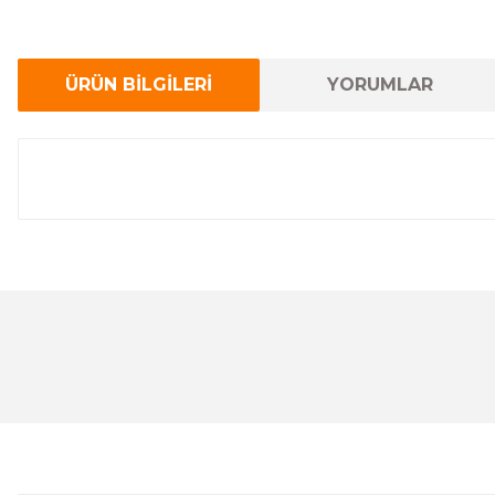
ÜRÜN BİLGİLERİ
YORUMLAR
Bu ürünün fiyat bilgisi, resim, ürün açıklamalarında ve 
Görüş ve önerileriniz için teşekkür ederiz.
Ürün resmi kalitesiz, bozuk veya görüntülenemiyor.
Ürün açıklamasında eksik bilgiler bulunuyor.
Ürün bilgilerinde hatalar bulunuyor.
Ürün fiyatı diğer sitelerden daha pahalı.