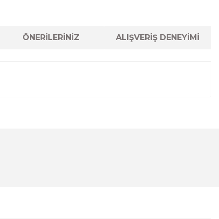
ÖNERİLERİNİZ
ALIŞVERİŞ DENEYİMİ
lanarak tarafımıza iletebilirsiniz.