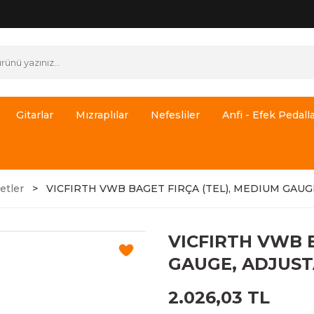
Gitarlar
Mızraplılar
Nefesliler
Anfi - Efek Pedalla
etler
VICFIRTH VWB BAGET FIRÇA (TEL), MEDIUM GAUG
VICFIRTH VWB 
GAUGE, ADJUS
2.026,03 TL