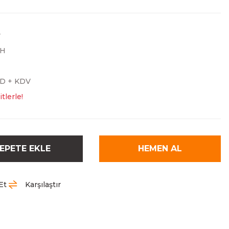
r
TH
SD + KDV
tlerle!
EPETE EKLE
HEMEN AL
Et
Karşılaştır