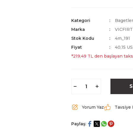
Kategori
Bagetle
Marka
VICFIR
Stok Kodu
4m_191
Fiyat
40,15 U
*219,49 TL den başlayan taksi
S
Yorum Yaz
Tavsiye 
Paylaş: