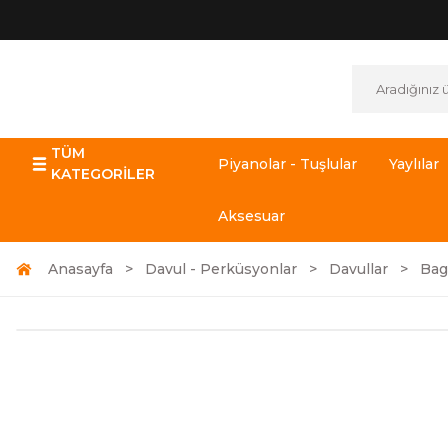
TÜM
Piyanolar - Tuşlular
Yaylılar
KATEGORİLER
Aksesuar
Anasayfa
Davul - Perküsyonlar
Davullar
Bag