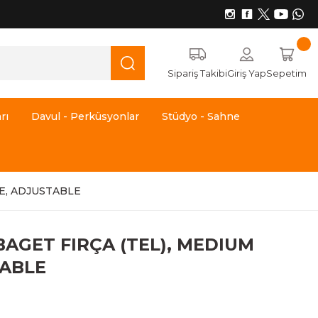
Sipariş Takibi
Giriş Yap
Sepetim
rı
Davul - Perküsyonlar
Stüdyo - Sahne
E, ADJUSTABLE
BAGET FIRÇA (TEL), MEDIUM
TABLE