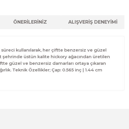
ÖNERİLERİNİZ
ALIŞVERİŞ DENEYİMİ
süreci kullanılarak, her çiftte benzersiz ve güzel
ort şehrinde üstün kalite hickory ağacından üretilen
ftte güzel ve benzersiz damarları ortaya çıkaran
ık. Teknik Özellikler; Çap: 0.565 inç | 1.44 cm
lanarak tarafımıza iletebilirsiniz.