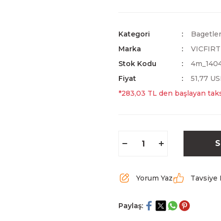
Kategori
Bagetle
Marka
VICFIR
Stok Kodu
4m_140
Fiyat
51,77 U
*283,03 TL den başlayan taksi
S
Yorum Yaz
Tavsiye 
Paylaş: