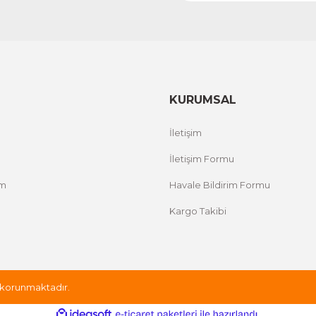
KURUMSAL
İletişim
İletişim Formu
um
Havale Bildirim Formu
Kargo Takibi
le korunmaktadır.
ile
ideasoft
e-