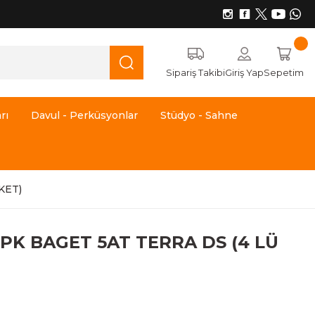
Sipariş Takibi
Giriş Yap
Sepetim
rı
Davul - Perküsyonlar
Stüdyo - Sahne
KET)
PK BAGET 5AT TERRA DS (4 LÜ