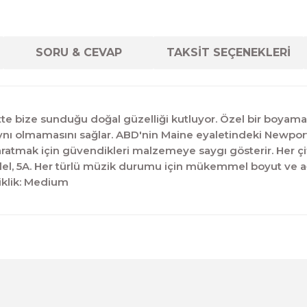
SORU & CEVAP
TAKSİT SEÇENEKLERİ
ette bize sunduğu doğal güzelliği kutluyor. Özel bir boyama 
inin aynı olmamasını sağlar. ABD'nin Maine eyaletindeki Newp
aratmak için güvendikleri malzemeye saygı gösterir. Her çi
l, 5A. Her türlü müzik durumu için mükemmel boyut ve ağırl
iklik: Medium
diğer konularda yetersiz gördüğünüz noktaları öneri formunu kul
Ürün hakkında henüz soru sorulmamış.
Bu ürüne ilk yorumu siz yapın!
Sitemize ilk yorumu siz yapın!