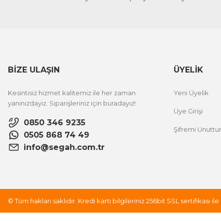
BİZE ULAŞIN
ÜYELİK
Kesintisiz hizmet kalitemiz ile her zaman
Yeni Üyelik
yanınızdayız. Siparişleriniz için buradayız!
Üye Girişi
0850 346 9235
Şifremi Unutt
0505 868 74 49
info@segah.com.tr
© Tüm hakları saklıdır. Kredi kartı bilgileriniz 256bit SSL sertifikası i