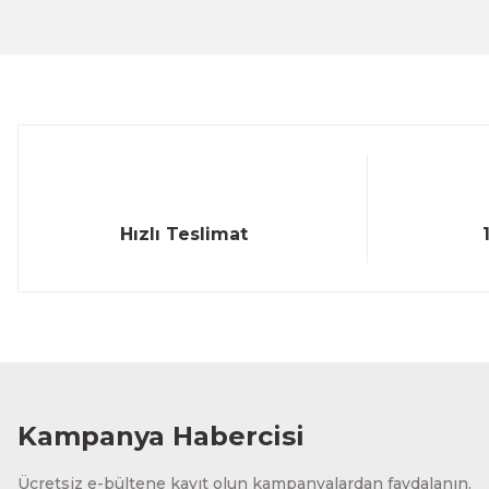
Ürün açıklamasında eksik bilgiler bulunuyor.
Ürün bilgilerinde hatalar bulunuyor.
Ürün fiyatı diğer sitelerden daha pahalı.
Bu ürüne benzer farklı alternatifler olmalı.
Hızlı Teslimat
Kampanya Habercisi
Ücretsiz e-bültene kayıt olun kampanyalardan faydalanın.