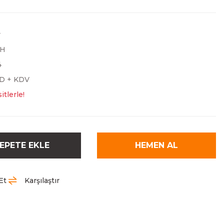
r
TH
4
SD + KDV
tlerle!
EPETE EKLE
HEMEN AL
Et
Karşılaştır