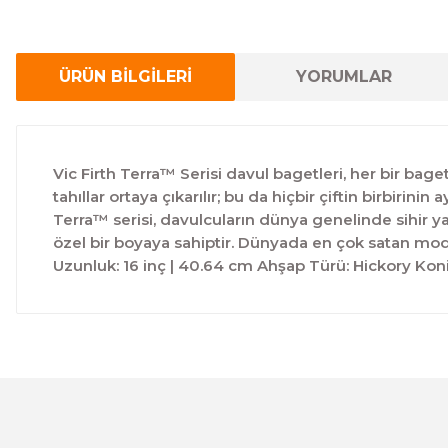
ÜRÜN BİLGİLERİ
YORUMLAR
Vic Firth Terra™ Serisi davul bagetleri, her bir bag
tahıllar ortaya çıkarılır; bu da hiçbir çiftin birbir
Terra™ serisi, davulcuların dünya genelinde sihir y
özel bir boyaya sahiptir. Dünyada en çok satan mode
Uzunluk: 16 inç | 40.64 cm Ahşap Türü: Hickory Kon
Bu ürünün fiyat bilgisi, resim, ürün açıklamalarında ve 
Görüş ve önerileriniz için teşekkür ederiz.
Ürün resmi kalitesiz, bozuk veya görüntülenemiyor.