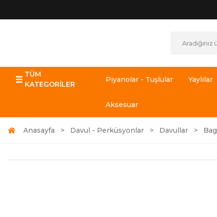
TÜM
Piyanolar - Tuşlular
Yaylılar
KATEGORİLER
Aksesuar
Anasayfa
Davul - Perküsyonlar
Davullar
Bag