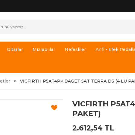
Gitarlar
Mızraplılar
Nefesliler
Anfi - Efek Pedalla
etler
VICFIRTH P5AT4PK BAGET 5AT TERRA DS (4 LÜ PA
VICFIRTH P5AT4
PAKET)
2.612,54 TL