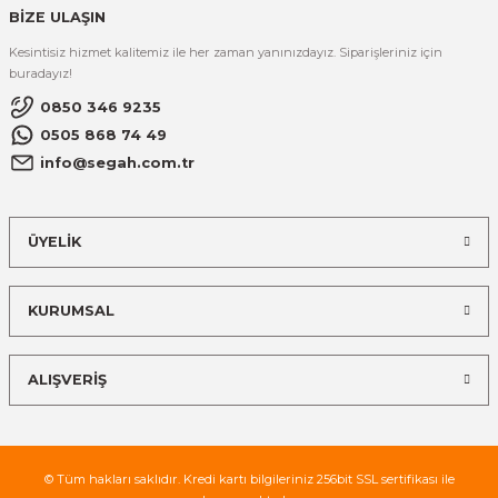
BİZE ULAŞIN
Kesintisiz hizmet kalitemiz ile her zaman yanınızdayız. Siparişleriniz için
buradayız!
0850 346 9235
0505 868 74 49
info@segah.com.tr
ÜYELİK
KURUMSAL
ALIŞVERİŞ
© Tüm hakları saklıdır. Kredi kartı bilgileriniz 256bit SSL sertifikası ile