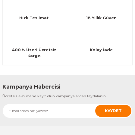
Ürün bilgilerinde hatalar bulunuyor.
Ürün fiyatı diğer sitelerden daha pahalı.
Hızlı Teslimat
18 Yıllık Güven
Bu ürüne benzer farklı alternatifler olmalı.
400 ₺ Üzeri Ücretsiz
Kolay İade
Kargo
Gönder
Kampanya Habercisi
Ücretsiz e-bültene kayıt olun kampanyalardan faydalanın.
KAYDET