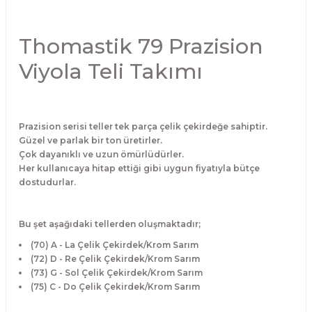
El Zili
Banjo Telleri
Thomastik 79 Prazision
Kastanyet
Buzuki Telleri
Viyola Teli Takımı
Kokiriko
Tek Teller
Marakas
Prazision serisi teller tek parça çelik çekirdeğe sahiptir.
Güzel ve parlak bir ton üretirler.
Metalafon
Çok dayanıklı ve uzun ömürlüdürler.
Her kullanıcaya hitap ettiği gibi uygun fiyatıyla bütçe
dostudurlar.
Shaker
Timpani
Bu şet aşağıdaki tellerden oluşmaktadır;
(70) A - La Çelik Çekirdek/Krom Sarım
Bells
(72) D - Re Çelik Çekirdek/Krom Sarım
(73) G - Sol Çelik Çekirdek/Krom Sarım
Ocean Drum
(75) C - Do Çelik Çekirdek/Krom Sarım