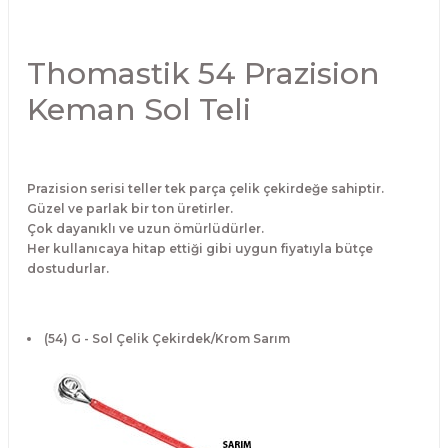
El Zili
Banjo Telleri
Thomastik 54 Prazision
Kastanyet
Buzuki Telleri
Keman Sol Teli
Kokiriko
Tek Teller
Marakas
Prazision serisi teller tek parça çelik çekirdeğe sahiptir.
Güzel ve parlak bir ton üretirler.
Metalafon
Çok dayanıklı ve uzun ömürlüdürler.
Her kullanıcaya hitap ettiği gibi uygun fiyatıyla bütçe
Shaker
dostudurlar.
Timpani
(54) G - Sol Çelik Çekirdek/Krom Sarım
Bells
Ocean Drum