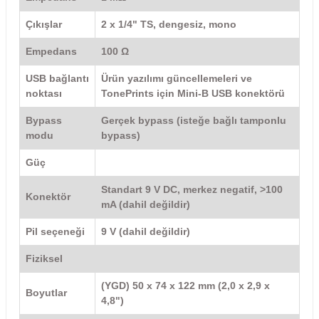
El Zili
Banjo Telleri
Çıkışlar
2 x 1/4" TS, dengesiz, mono
Kastanyet
Buzuki Telleri
Empedans
100 Ω
USB bağlantı
Ürün yazılımı güncellemeleri ve
Kokiriko
Tek Teller
noktası
TonePrints için Mini-B USB konektörü
Marakas
Bypass
Gerçek bypass (isteğe bağlı tamponlu
modu
bypass)
Metalafon
Güç
Shaker
Standart 9 V DC, merkez negatif, >100
Konektör
mA (dahil değildir)
Timpani
Pil seçeneği
9 V (dahil değildir)
Bells
Fiziksel
(YGD) 50 x 74 x 122 mm (2,0 x 2,9 x
Ocean Drum
Boyutlar
4,8")