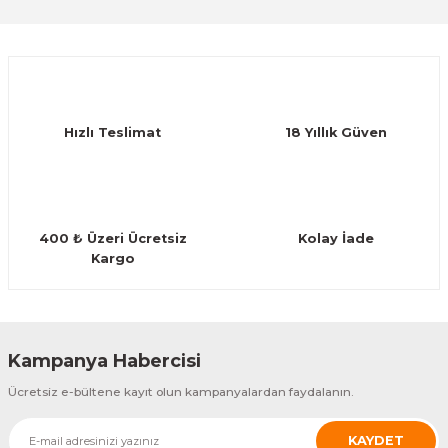
Sitemize ilk yorumu siz yapın!
Ürün resmi kalitesiz, bozuk veya görüntülenemiyor.
Ürün açıklamasında eksik bilgiler bulunuyor.
Deneyimini Paylaş
Ürün bilgilerinde hatalar bulunuyor.
Ürün fiyatı diğer sitelerden daha pahalı.
Hızlı Teslimat
18 Yıllık Güven
Bu ürüne benzer farklı alternatifler olmalı.
400 ₺ Üzeri Ücretsiz
Kolay İade
Kargo
Gönder
Kampanya Habercisi
Ücretsiz e-bültene kayıt olun kampanyalardan faydalanın.
KAYDET