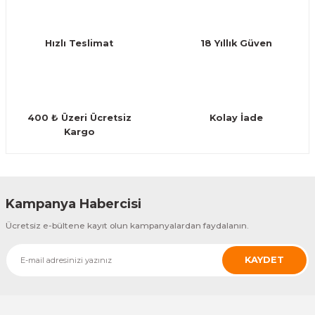
Ürün bilgilerinde hatalar bulunuyor.
Guiro - Balık Sırtı
Ürün fiyatı diğer sitelerden daha pahalı.
Deriler
Hızlı Teslimat
18 Yıllık Güven
Bu ürüne benzer farklı alternatifler olmalı.
400 ₺ Üzeri Ücretsiz
Kolay İade
Kargo
Gönder
Kampanya Habercisi
Ücretsiz e-bültene kayıt olun kampanyalardan faydalanın.
KAYDET