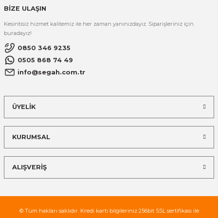
BİZE ULAŞIN
Kesintisiz hizmet kalitemiz ile her zaman yanınızdayız. Siparişleriniz için
buradayız!
0850 346 9235
0505 868 74 49
info@segah.com.tr
ÜYELİK
KURUMSAL
ALIŞVERİŞ
© Tüm hakları saklıdır. Kredi kartı bilgileriniz 256bit SSL sertifikası ile