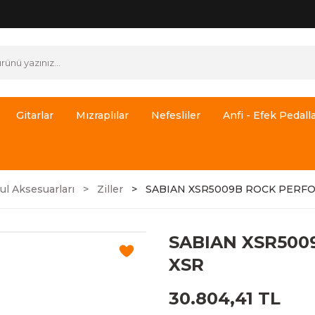
Gitarlar
Mızraplılar
Nefesliler
Anfi - Efek Pedalla
ul Aksesuarları
Ziller
SABIAN XSR5009B ROCK PERFO
SABIAN XSR500
XSR
30.804,41 TL