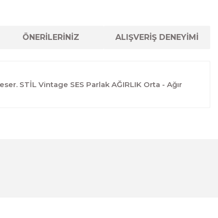
ÖNERİLERİNİZ
ALIŞVERİŞ DENEYİMİ
er. STİL Vintage SES Parlak AĞIRLIK Orta - Ağır
lanarak tarafımıza iletebilirsiniz.