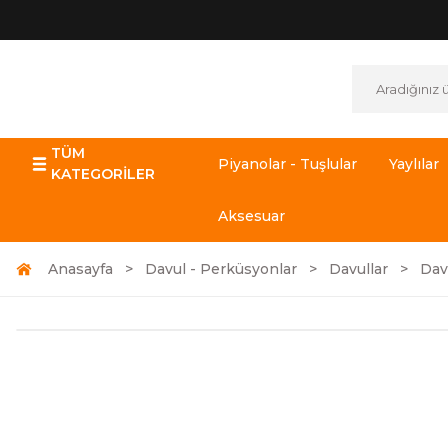
TÜM
Piyanolar - Tuşlular
Yaylılar
KATEGORİLER
Aksesuar
Anasayfa
Davul - Perküsyonlar
Davullar
Dav