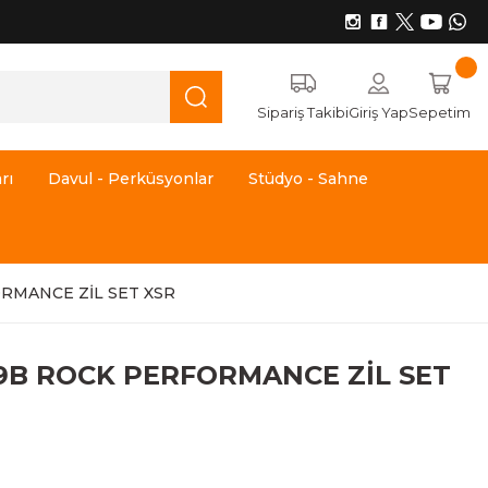
Sipariş Takibi
Giriş Yap
Sepetim
rı
Davul - Perküsyonlar
Stüdyo - Sahne
RMANCE ZİL SET XSR
9B ROCK PERFORMANCE ZİL SET