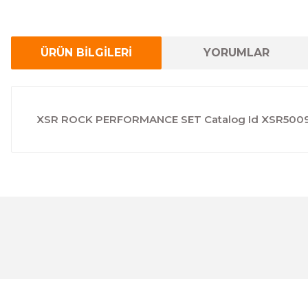
ÜRÜN BİLGİLERİ
YORUMLAR
XSR ROCK PERFORMANCE SET Catalog Id XSR5009B Güç
Bu ürünün fiyat bilgisi, resim, ürün açıklamalarında ve 
Görüş ve önerileriniz için teşekkür ederiz.
Ürün resmi kalitesiz, bozuk veya görüntülenemiyor.
Ürün açıklamasında eksik bilgiler bulunuyor.
Ürün bilgilerinde hatalar bulunuyor.
Ürün fiyatı diğer sitelerden daha pahalı.