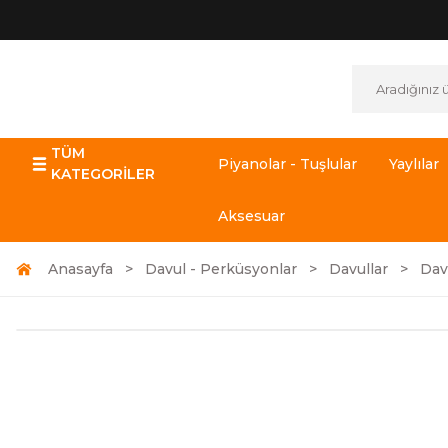
TÜM
Piyanolar - Tuşlular
Yaylılar
KATEGORİLER
Aksesuar
Anasayfa
Davul - Perküsyonlar
Davullar
Dav