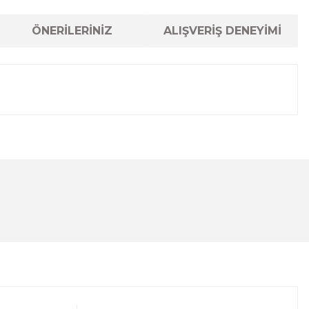
ÖNERİLERİNİZ
ALIŞVERİŞ DENEYİMİ
lanarak tarafımıza iletebilirsiniz.