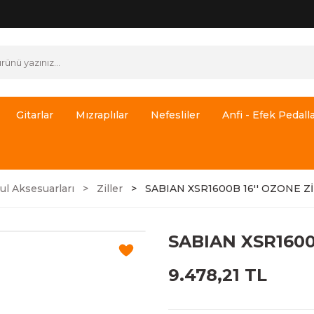
Gitarlar
Mızraplılar
Nefesliler
Anfi - Efek Pedalla
ul Aksesuarları
Ziller
SABIAN XSR1600B 16'' OZONE Zİ
SABIAN XSR1600
9.478,21 TL