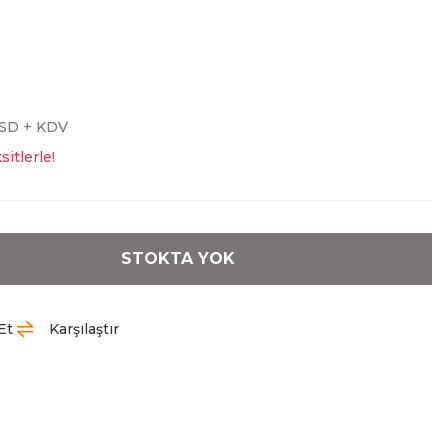
USD + KDV
itlerle!
STOKTA YOK
Et
Karşılaştır