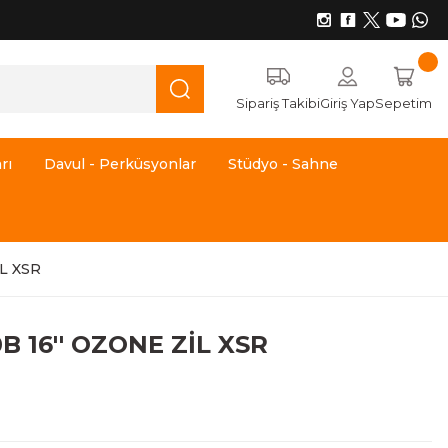
Sipariş Takibi
Giriş Yap
Sepetim
rı
Davul - Perküsyonlar
Stüdyo - Sahne
L XSR
B 16'' OZONE ZİL XSR