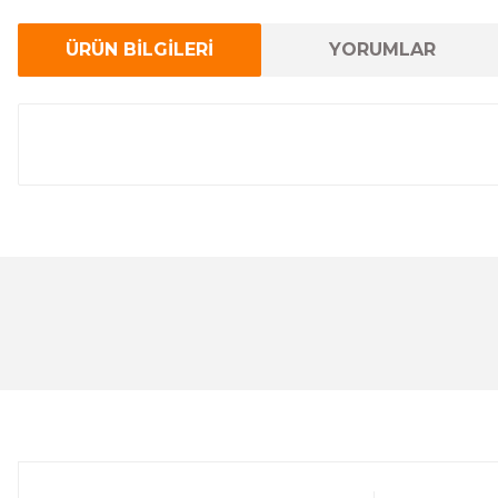
ÜRÜN BİLGİLERİ
YORUMLAR
Bu ürünün fiyat bilgisi, resim, ürün açıklamalarında ve 
Görüş ve önerileriniz için teşekkür ederiz.
Ürün resmi kalitesiz, bozuk veya görüntülenemiyor.
Ürün açıklamasında eksik bilgiler bulunuyor.
Ürün bilgilerinde hatalar bulunuyor.
Ürün fiyatı diğer sitelerden daha pahalı.
Bu ürüne benzer farklı alternatifler olmalı.