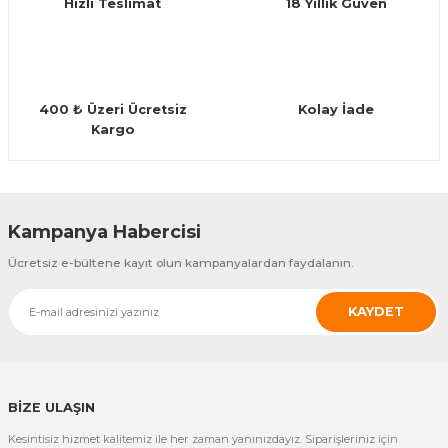
Hızlı Teslimat
18 Yıllık Güven
Bu ürüne benzer farklı alternatifler olmalı.
Guiro - Balık Sırtı
Deriler
400 ₺ Üzeri Ücretsiz
Kolay İade
Kargo
Gönder
Kampanya Habercisi
Ücretsiz e-bültene kayıt olun kampanyalardan faydalanın.
KAYDET
BİZE ULAŞIN
Kesintisiz hizmet kalitemiz ile her zaman yanınızdayız. Siparişleriniz için