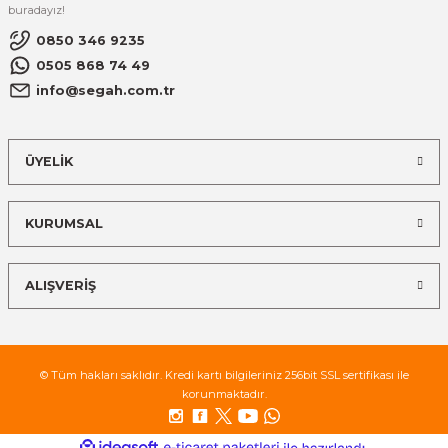
buradayız!
0850 346 9235
0505 868 74 49
info@segah.com.tr
ÜYELİK
KURUMSAL
ALIŞVERİŞ
© Tüm hakları saklıdır. Kredi kartı bilgileriniz 256bit SSL sertifikası ile
korunmaktadır.
ideasoft
ile