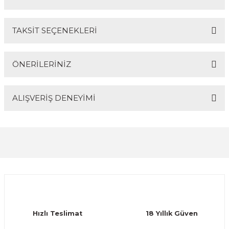
El Zili
Banjo Telleri
Bu ürüne ilk yorumu siz yapın!
TAKSİT SEÇENEKLERİ
Kastanyet
Buzuki Telleri
Yorum Yaz
Ürün hakkında henüz soru sorulmamış.
Kokiriko
Tek Teller
ÖNERİLERİNİZ
Soru Sor
Marakas
ALIŞVERİŞ DENEYİMİ
Bu ürünün fiyat bilgisi, resim, ürün açıklamalarında ve
diğer konularda yetersiz gördüğünüz noktaları öneri
Metalafon
formunu kullanarak tarafımıza iletebilirsiniz.
Görüş ve önerileriniz için teşekkür ederiz.
Shaker
Sitemize ilk yorumu siz yapın!
Ürün resmi kalitesiz, bozuk veya görüntülenemiyor.
Timpani
Ürün açıklamasında eksik bilgiler bulunuyor.
Deneyimini Paylaş
Bells
Ürün bilgilerinde hatalar bulunuyor.
Ürün fiyatı diğer sitelerden daha pahalı.
Ocean Drum
Hızlı Teslimat
18 Yıllık Güven
Bu ürüne benzer farklı alternatifler olmalı.