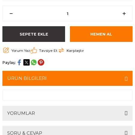
eri
Kuyruk Bağı
Güderiler
Bagetler
Cowbel
Kontrabass Telleri
Baget Çantaları
rları
Reçine
Kamışlar
Tabureler
Djembe
Bağlama Telleri
Davul Zil Çantaları
SEPETE EKLE
HEMEN AL
arı
Susturucu
Kamış Kutuları
Davul Aksesuarları
Agogo
Ukulele Telleri
Muhtelif Çantaları
Yorum Yaz
Tavsiye Et
Karşılaştır
Tutucu
Nota Maşaları
Bendir
Ud Telleri
Paylaş:
Diğer Yaylı Aksesuarları
Nefesli Susturucuları
Blok
Tambur Telleri
ÜRÜN BİLGİLERİ
Nefesli Temizlik - Bakım
Casaba
Kanun Telleri
Diğer Nefesli Aksesuarları
Üçgen Zil
Cümbüş Telleri
Chimes
Kemençe
YORUMLAR
rları
Conga
Mandolin Telleri
SORU & CEVAP