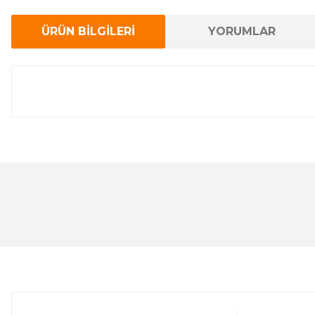
ÜRÜN BİLGİLERİ
YORUMLAR
Bu ürünün fiyat bilgisi, resim, ürün açıklamalarında ve 
Görüş ve önerileriniz için teşekkür ederiz.
Ürün resmi kalitesiz, bozuk veya görüntülenemiyor.
Ürün açıklamasında eksik bilgiler bulunuyor.
Ürün bilgilerinde hatalar bulunuyor.
Ürün fiyatı diğer sitelerden daha pahalı.
Bu ürüne benzer farklı alternatifler olmalı.