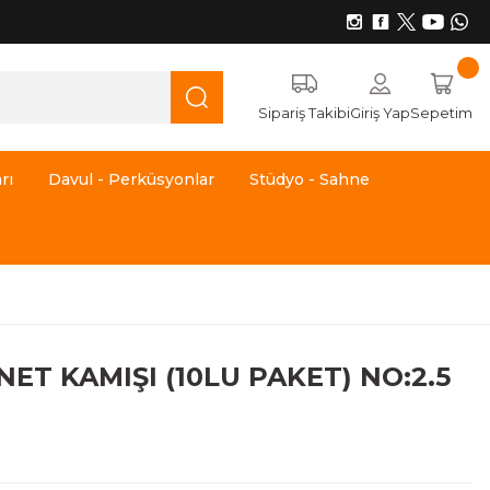
Sipariş Takibi
Giriş Yap
Sepetim
rı
Davul - Perküsyonlar
Stüdyo - Sahne
ET KAMIŞI (10LU PAKET) NO:2.5