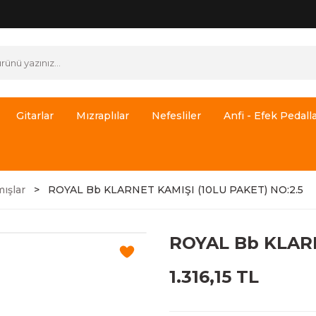
Gitarlar
Mızraplılar
Nefesliler
Anfi - Efek Pedalla
ışlar
ROYAL Bb KLARNET KAMIŞI (10LU PAKET) NO:2.5
ROYAL Bb KLARN
1.316,15 TL