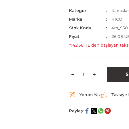
Kategori
Kamışlar
Marka
RICO
Stok Kodu
4m_950
Fiyat
26,08 U
*142,58 TL den başlayan taksi
S
Yorum Yaz
Tavsiye 
Paylaş: