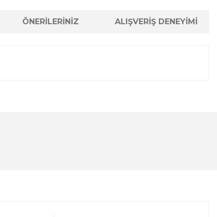
ÖNERİLERİNİZ
ALIŞVERİŞ DENEYİMİ
lanarak tarafımıza iletebilirsiniz.