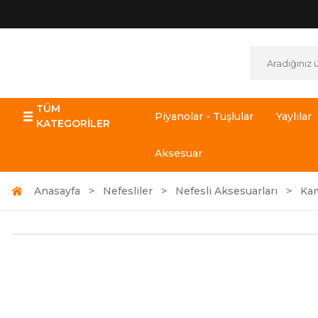
TÜM
Piyanolar - Tuşlular
Yaylılar
KATEGORİLER
Aksesuar
Anasayfa
Nefesliler
Nefesli Aksesuarları
Kam