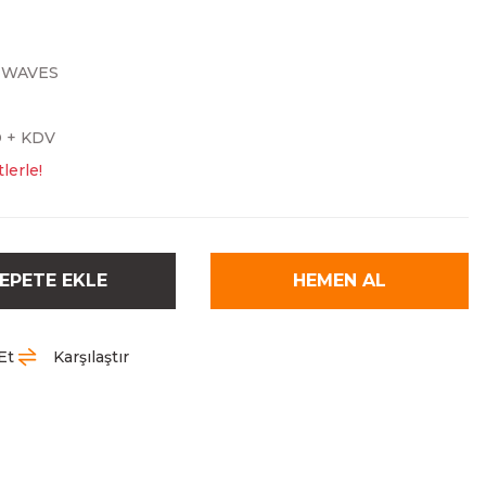
TWAVES
D + KDV
lerle!
EPETE EKLE
HEMEN AL
Et
Karşılaştır