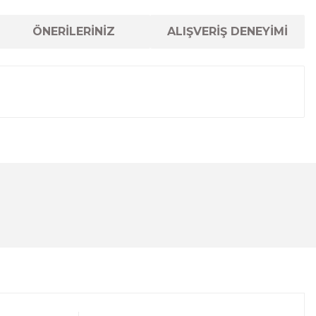
ÖNERİLERİNİZ
ALIŞVERİŞ DENEYİMİ
lanarak tarafımıza iletebilirsiniz.