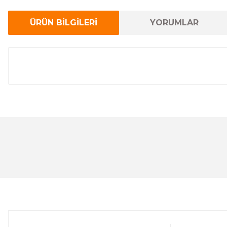
ÜRÜN BİLGİLERİ
YORUMLAR
Bu ürünün fiyat bilgisi, resim, ürün açıklamalarında ve 
Görüş ve önerileriniz için teşekkür ederiz.
Ürün resmi kalitesiz, bozuk veya görüntülenemiyor.
Ürün açıklamasında eksik bilgiler bulunuyor.
Ürün bilgilerinde hatalar bulunuyor.
Ürün fiyatı diğer sitelerden daha pahalı.
Bu ürüne benzer farklı alternatifler olmalı.