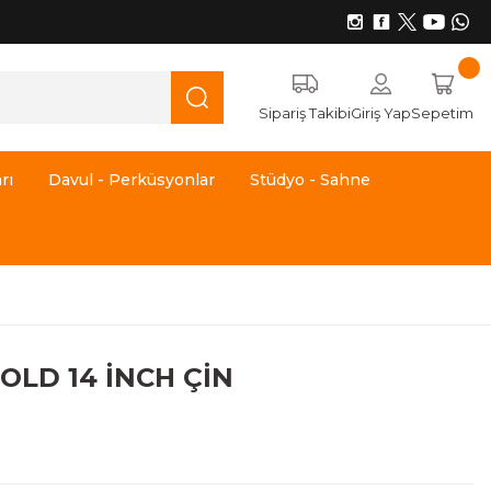
Sipariş Takibi
Giriş Yap
Sepetim
rı
Davul - Perküsyonlar
Stüdyo - Sahne
OLD 14 İNCH ÇİN