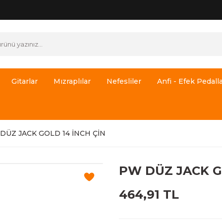
Gitarlar
Mızraplılar
Nefesliler
Anfi - Efek Pedalla
DÜZ JACK GOLD 14 İNCH ÇİN
PW DÜZ JACK G
464,91 TL