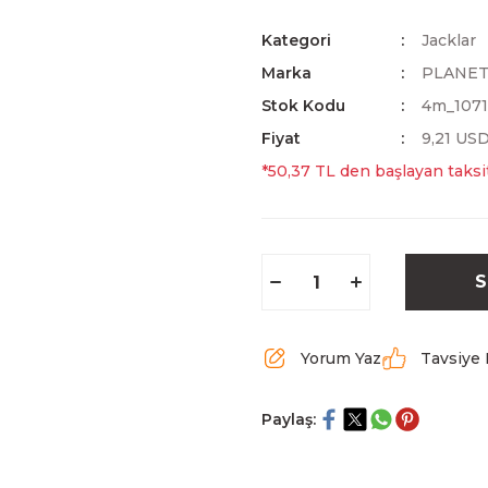
Kategori
Jacklar
Marka
PLANE
Stok Kodu
4m_1071
Fiyat
9,21 US
*50,37 TL den başlayan taksit
S
Yorum Yaz
Tavsiye 
Paylaş: