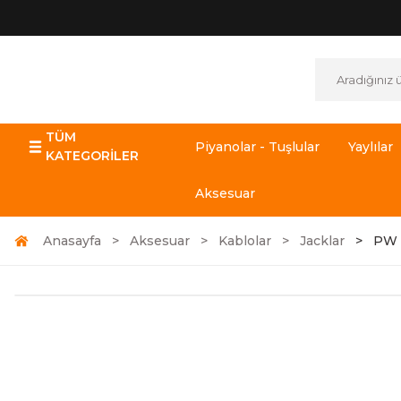
TÜM
Piyanolar - Tuşlular
Yaylılar
KATEGORİLER
Aksesuar
Anasayfa
Aksesuar
Kablolar
Jacklar
PW 