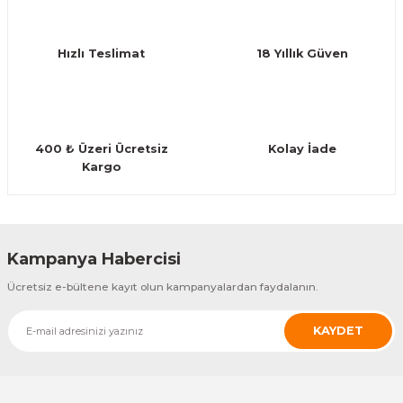
Ürün bilgilerinde hatalar bulunuyor.
Guiro - Balık Sırtı
Ürün fiyatı diğer sitelerden daha pahalı.
Deriler
Hızlı Teslimat
18 Yıllık Güven
Bu ürüne benzer farklı alternatifler olmalı.
400 ₺ Üzeri Ücretsiz
Kolay İade
Kargo
Gönder
Kampanya Habercisi
Ücretsiz e-bültene kayıt olun kampanyalardan faydalanın.
KAYDET