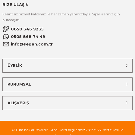
BİZE ULAŞIN
Kesintisiz hizmet kalitemiz ile her zaman yanınızdayız. Siparişleriniz için
buradayız!
0850 346 9235
0505 868 74 49
info@segah.com.tr
ÜYELİK
KURUMSAL
ALIŞVERİŞ
© Tüm hakları saklıdır. Kredi kartı bilgileriniz 256bit SSL sertifikası ile