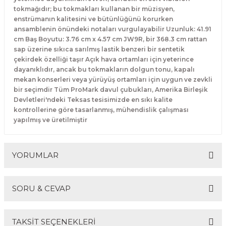
El Zili
Banjo Telleri
tokmağıdır; bu tokmakları kullanan bir müzisyen,
enstrümanın kalitesini ve bütünlüğünü korurken
ansamblenin önündeki notaları vurgulayabilir Uzunluk: 41.91
Kastanyet
Buzuki Telleri
cm Baş Boyutu: 3.76 cm x 4.57 cm JW9R, bir 368.3 cm rattan
sap üzerine sıkıca sarılmış lastik benzeri bir sentetik
Kokiriko
Tek Teller
çekirdek özelliği taşır Açık hava ortamları için yeterince
dayanıklıdır, ancak bu tokmakların dolgun tonu, kapalı
mekan konserleri veya yürüyüş ortamları için uygun ve zevkli
Marakas
bir seçimdir Tüm ProMark davul çubukları, Amerika Birleşik
Devletleri'ndeki Teksas tesisimizde en sıkı kalite
Metalafon
kontrollerine göre tasarlanmış, mühendislik çalışması
yapılmış ve üretilmiştir
Shaker
YORUMLAR
Timpani
Bells
SORU & CEVAP
Bu ürüne ilk yorumu siz yapın!
Ocean Drum
TAKSİT SEÇENEKLERİ