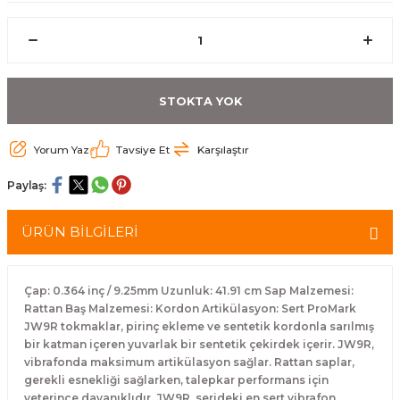
eri
Kuyruk Bağı
Güderiler
Bagetler
Cowbel
Kontrabass Telleri
Baget Çantaları
rları
Reçine
Kamışlar
Tabureler
Djembe
Bağlama Telleri
Davul Zil Çantaları
STOKTA YOK
arı
Susturucu
Kamış Kutuları
Davul Aksesuarları
Agogo
Ukulele Telleri
Muhtelif Çantaları
Yorum Yaz
Tavsiye Et
Karşılaştır
Tutucu
Nota Maşaları
Bendir
Ud Telleri
Paylaş:
Diğer Yaylı Aksesuarları
Nefesli Susturucuları
Blok
Tambur Telleri
ÜRÜN BİLGİLERİ
Nefesli Temizlik - Bakım
Casaba
Kanun Telleri
Diğer Nefesli Aksesuarları
Üçgen Zil
Cümbüş Telleri
Çap: 0.364 inç / 9.25mm Uzunluk: 41.91 cm Sap Malzemesi:
Rattan Baş Malzemesi: Kordon Artikülasyon: Sert ProMark
JW9R tokmaklar, pirinç ekleme ve sentetik kordonla sarılmış
Chimes
Kemençe
bir katman içeren yuvarlak bir sentetik çekirdek içerir. JW9R,
vibrafonda maksimum artikülasyon sağlar. Rattan saplar,
rları
Conga
Mandolin Telleri
gerekli esnekliği sağlarken, talepkar performans için
yeterince dayanıklıdır. JW9R, serideki en sert vibrafon