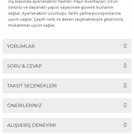
inç arasında ayarlanabilir Yastıklı: Hayır Avantajları: Uzun
El Zili
Banjo Telleri
ömürlü ve dayanıklı yapısı sayesinde güvenli kullanım
sağlar. Ayarlanabilir uzunluğu, farklı çalma pozisyonlarına
uyum sağlar. Çeşitli renk ve desen seçenekleriyle gitarınızla
Kastanyet
Buzuki Telleri
mükemmel uyum sağlar.
Kokiriko
Tek Teller
YORUMLAR
Marakas
Metalafon
SORU & CEVAP
Bu ürüne ilk yorumu siz yapın!
Shaker
TAKSİT SEÇENEKLERİ
Timpani
Yorum Yaz
Ürün hakkında henüz soru sorulmamış.
ÖNERİLERİNİZ
Bells
Soru Sor
Ocean Drum
ALIŞVERİŞ DENEYİMİ
Bu ürünün fiyat bilgisi, resim, ürün açıklamalarında ve
diğer konularda yetersiz gördüğünüz noktaları öneri