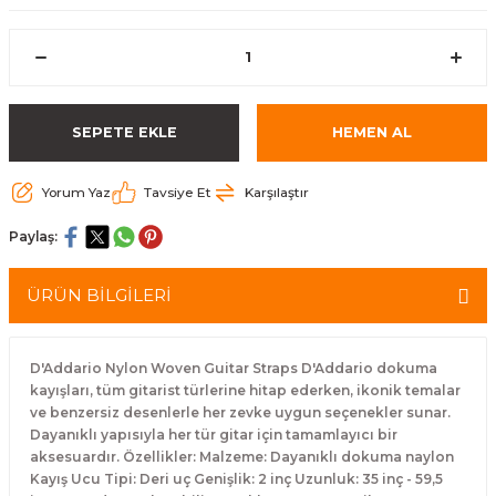
eri
Kuyruk Bağı
Güderiler
Bagetler
Cowbel
Kontrabass Telleri
Baget Çantaları
rları
Reçine
Kamışlar
Tabureler
Djembe
Bağlama Telleri
Davul Zil Çantaları
SEPETE EKLE
HEMEN AL
arı
Susturucu
Kamış Kutuları
Davul Aksesuarları
Agogo
Ukulele Telleri
Muhtelif Çantaları
Tutucu
Nota Maşaları
Bendir
Ud Telleri
Yorum Yaz
Tavsiye Et
Karşılaştır
Paylaş:
Diğer Yaylı Aksesuarları
Nefesli Susturucuları
Blok
Tambur Telleri
ÜRÜN BİLGİLERİ
Nefesli Temizlik - Bakım
Casaba
Kanun Telleri
Diğer Nefesli Aksesuarları
Üçgen Zil
Cümbüş Telleri
D'Addario Nylon Woven Guitar Straps D'Addario dokuma
kayışları, tüm gitarist türlerine hitap ederken, ikonik temalar
Chimes
Kemençe
ve benzersiz desenlerle her zevke uygun seçenekler sunar.
Dayanıklı yapısıyla her tür gitar için tamamlayıcı bir
aksesuardır. Özellikler: Malzeme: Dayanıklı dokuma naylon
rları
Conga
Mandolin Telleri
Kayış Ucu Tipi: Deri uç Genişlik: 2 inç Uzunluk: 35 inç - 59,5