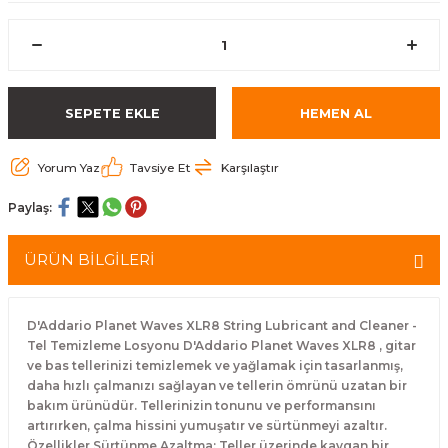
eri
Kuyruk Bağı
Güderiler
Bagetler
Cowbel
Kontrabass Telleri
Baget Çantaları
rları
Reçine
Kamışlar
Tabureler
Djembe
Bağlama Telleri
Davul Zil Çantaları
SEPETE EKLE
HEMEN AL
arı
Susturucu
Kamış Kutuları
Davul Aksesuarları
Agogo
Ukulele Telleri
Muhtelif Çantaları
Yorum Yaz
Tavsiye Et
Karşılaştır
Tutucu
Nota Maşaları
Bendir
Ud Telleri
Paylaş:
Diğer Yaylı Aksesuarları
Nefesli Susturucuları
Blok
Tambur Telleri
ÜRÜN BİLGİLERİ
Nefesli Temizlik - Bakım
Casaba
Kanun Telleri
Diğer Nefesli Aksesuarları
Üçgen Zil
Cümbüş Telleri
D'Addario Planet Waves XLR8 String Lubricant and Cleaner -
Tel Temizleme Losyonu D'Addario Planet Waves XLR8 , gitar
ve bas tellerinizi temizlemek ve yağlamak için tasarlanmış,
Chimes
Kemençe
daha hızlı çalmanızı sağlayan ve tellerin ömrünü uzatan bir
bakım ürünüdür. Tellerinizin tonunu ve performansını
rları
Conga
Mandolin Telleri
artırırken, çalma hissini yumuşatır ve sürtünmeyi azaltır.
Özellikler Sürtünme Azaltma: Teller üzerinde kaygan bir