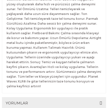
El Zili
Banjo Telleri
yüzey oluşturarak daha hızlı ve pürüzsüz çalma deneyimi
sunar. Tel Ömrünü Uzatma: Telleri temizleyerek ve
yağlayarak daha uzun süre dayanmasını sağlar. Ton
Kastanyet
Buzuki Telleri
Geliştirme: Teli temizleyerek taze tel tonunu korur. Parmak
Gürültüsü Azaltma: Daha sessiz bir çalma deneyimi sunar.
Kokiriko
Tek Teller
Kolay Uygulama: Ergonomik bir uygulayıcı ile pratik
kullanım sağlar. Fretboard Bakımı: Çalma sırasında klavyeyi
de korur ve bakımını yapar. Uzun Ömürlü Depolama: Airtight
Marakas
metal kutu içinde paketlenmiştir, böylece ürün erken
kuruma yapmaz. Kullanım Talimatı Hazırlık: Ürünü
Metalafon
kutusundan çıkarın ve ergonomik uygulayıcıyı elinize alın.
Uygulama: Tellerin üzerinde uygulayıcıyı yukarı ve aşağı
hareket ettirin. Sonuç: Temiz ve kaygan tellerle çalmanın
Shaker
keyfini çıkarın. Avantajları Hızlı ve kolay uygulama. Tellerin
tonunu ve performansını artırır. Sürtünmesiz çalma deneyimi
Timpani
sağlar. Tüm teller ve klavye yüzeyleri için uygundur. Planet
Waves XLR8 ile gitar tellerinizin taze tonunu koruyun ve
çalma keyfinizi artırın!
Bells
Ocean Drum
YORUMLAR