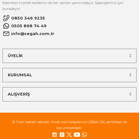
Kesintisiz hizmet kalitemiz ile her zaman yanınızdayız. Siparişleriniz için
buradayız!
0850 346 9235
0505 868 74 49
info@segah.com.tr
ÜYELİK
KURUMSAL
ALIŞVERİŞ
© Tüm hakları saklıdır. Kredi kartı bilgileriniz 256bit SSL sertifikası ile
korunmaktadır.