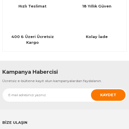
Hızlı Teslimat
18 Yıllık Güven
Bu ürüne benzer farklı alternatifler olmalı.
400 ₺ Üzeri Ücretsiz
Kolay İade
Kargo
Gönder
Kampanya Habercisi
Ücretsiz e-bültene kayıt olun kampanyalardan faydalanın.
KAYDET
BİZE ULAŞIN