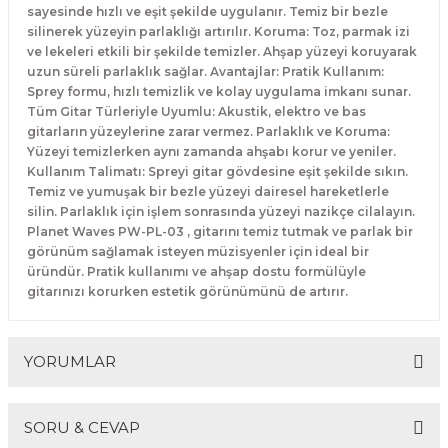
sayesinde hızlı ve eşit şekilde uygulanır. Temiz bir bezle
El Zili
Banjo Telleri
silinerek yüzeyin parlaklığı artırılır. Koruma: Toz, parmak izi
ve lekeleri etkili bir şekilde temizler. Ahşap yüzeyi koruyarak
Kastanyet
Buzuki Telleri
uzun süreli parlaklık sağlar. Avantajlar: Pratik Kullanım:
Sprey formu, hızlı temizlik ve kolay uygulama imkanı sunar.
Tüm Gitar Türleriyle Uyumlu: Akustik, elektro ve bas
Kokiriko
Tek Teller
gitarların yüzeylerine zarar vermez. Parlaklık ve Koruma:
Yüzeyi temizlerken aynı zamanda ahşabı korur ve yeniler.
Marakas
Kullanım Talimatı: Spreyi gitar gövdesine eşit şekilde sıkın.
Temiz ve yumuşak bir bezle yüzeyi dairesel hareketlerle
silin. Parlaklık için işlem sonrasında yüzeyi nazikçe cilalayın.
Metalafon
Planet Waves PW-PL-03 , gitarını temiz tutmak ve parlak bir
görünüm sağlamak isteyen müzisyenler için ideal bir
Shaker
üründür. Pratik kullanımı ve ahşap dostu formülüyle
gitarınızı korurken estetik görünümünü de artırır.
Timpani
YORUMLAR
Bells
Ocean Drum
SORU & CEVAP