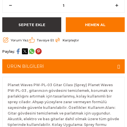
eri
Kuyruk Bağı
Güderiler
Bagetler
Cowbel
Kontrabass Telleri
Baget Çantaları
rları
Reçine
Kamışlar
Tabureler
Djembe
Bağlama Telleri
Davul Zil Çantaları
SEPETE EKLE
HEMEN AL
arı
Susturucu
Kamış Kutuları
Davul Aksesuarları
Agogo
Ukulele Telleri
Muhtelif Çantaları
Yorum Yaz
Tavsiye Et
Karşılaştır
Tutucu
Nota Maşaları
Bendir
Ud Telleri
Paylaş:
Diğer Yaylı Aksesuarları
Nefesli Susturucuları
Blok
Tambur Telleri
ÜRÜN BİLGİLERİ
Nefesli Temizlik - Bakım
Casaba
Kanun Telleri
Planet Waves PW-PL-03 Gitar Cilası (Sprey) Planet Waves
Diğer Nefesli Aksesuarları
Üçgen Zil
Cümbüş Telleri
PW-PL-03 , gitarınızın gövdesini temizlemek, korumak ve
parlaklığını artırmak için tasarlanmış, kolay kullanımlı bir
sprey ciladır. Ahşap yüzeylere zarar vermeyen formülü
Chimes
Kemençe
sayesinde güvenle kullanılabilir. Özellikler: Kullanım Alanı:
Gitar gövdesini temizlemek ve parlatmak için uygundur.
rları
Conga
Mandolin Telleri
Akustik, elektro ve bas gitarlar dahil olmak üzere tüm gövde
tiplerinde kullanılabilir. Kolay Uygulama: Sprey formu