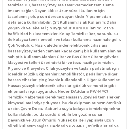
El Zili
Banjo Telleri
temizler. Bu, hassas yüzeylere zarar vermeden temizleme
imkanı sağlar. Dayanıklılık: Uzun süreli kullanım için
tasarlanmış olup son derece dayanıklıdır. Yıpranmadan
Kastanyet
Buzuki Telleri
defalarca kullanılabilir. Çift Kullanım: Islak Kullanım: Daha
yoğun kir ve lekeler için uygundur. Kuru Kullanım: Toz ve
Kokiriko
Tek Teller
hafif kirleri hızlıca temizler. Kolay Temizlik: Bez, sabunlu su
ile kolayca temizlenebilir ve tekrar kullanıma hazır hale gelir.
Çok Yönlülük: Müzik aletlerinden elektronik cihazlara,
Marakas
hassas yüzeylerden camlara kadar geniş bir kullanım alanına
sahiptir. Kullanım Alanları Gitar ve Bas Gitar: Gitarın gövdesi,
Metalafon
klavyesi ve telleri üzerindeki kir ve tozu nazikçe temizler.
Piyano ve Klavyeler: Cilalı yüzeyleri ve tuşları parlatmak için
idealdir. Müzik Ekipmanları: Amplifikatör, pedallar ve diğer
Shaker
hassas cihazlar için güvenle kullanılabilir. Diğer Kullanımlar:
Hassas yüzeyli elektronik cihazlar, gözlük ve monitör gibi
Timpani
ekipmanlar için uygundur. Neden DAddario PW-MPC?
Temizlik Malzemesi Gerekmez: Hassas yüzeyleri temizlerken
kimyasallara ihtiyaç duymaz, bu da ekipmanlarınızın ömrünü
Bells
uzatır. Çevre Dostu: Sabunlu suyla kolayca temizlenip tekrar
kullanılabilir, bu da sürdürülebilir bir çözüm sunar.
Ocean Drum
Dayanıklı ve Uzun Ömürlü: Yüksek kaliteli yapısıyla uzun
süreli kullanım sağlar. DAddario PW-MPC , müzik aletleri ve