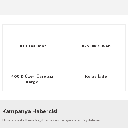
Sitemize ilk yorumu siz yapın!
Ürün resmi kalitesiz, bozuk veya görüntülenemiyor.
Ürün açıklamasında eksik bilgiler bulunuyor.
Deneyimini Paylaş
Ürün bilgilerinde hatalar bulunuyor.
Ürün fiyatı diğer sitelerden daha pahalı.
Hızlı Teslimat
18 Yıllık Güven
Bu ürüne benzer farklı alternatifler olmalı.
400 ₺ Üzeri Ücretsiz
Kolay İade
Kargo
Gönder
Kampanya Habercisi
Ücretsiz e-bültene kayıt olun kampanyalardan faydalanın.