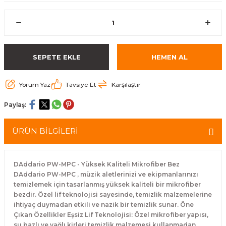
eri
Kuyruk Bağı
Güderiler
Bagetler
Cowbel
Kontrabass Telleri
Baget Çantaları
rları
Reçine
Kamışlar
Tabureler
Djembe
Bağlama Telleri
Davul Zil Çantaları
SEPETE EKLE
HEMEN AL
arı
Susturucu
Kamış Kutuları
Davul Aksesuarları
Agogo
Ukulele Telleri
Muhtelif Çantaları
Yorum Yaz
Tavsiye Et
Karşılaştır
Tutucu
Nota Maşaları
Bendir
Ud Telleri
Paylaş:
Diğer Yaylı Aksesuarları
Nefesli Susturucuları
Blok
Tambur Telleri
ÜRÜN BİLGİLERİ
Nefesli Temizlik - Bakım
Casaba
Kanun Telleri
Diğer Nefesli Aksesuarları
Üçgen Zil
Cümbüş Telleri
DAddario PW-MPC - Yüksek Kaliteli Mikrofiber Bez
DAddario PW-MPC , müzik aletlerinizi ve ekipmanlarınızı
temizlemek için tasarlanmış yüksek kaliteli bir mikrofiber
Chimes
Kemençe
bezdir. Özel lif teknolojisi sayesinde, temizlik malzemelerine
ihtiyaç duymadan etkili ve nazik bir temizlik sunar. Öne
rları
Conga
Mandolin Telleri
Çıkan Özellikler Eşsiz Lif Teknolojisi: Özel mikrofiber yapısı,
su bazlı ve yağlı kirleri temizlik malzemesi kullanmadan