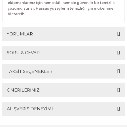
ekipmanlarınız için hem etkili hem de güvenilir bir temizlik
Guiro - Balık Sırtı
çözümü sunar. Hassas yüzeylerin temizliği için mükemmel
bir tercih!
Deriler
YORUMLAR
SORU & CEVAP
Bu ürüne ilk yorumu siz yapın!
TAKSİT SEÇENEKLERİ
Yorum Yaz
Ürün hakkında henüz soru sorulmamış.
ÖNERİLERİNİZ
Soru Sor
ALIŞVERİŞ DENEYİMİ
Bu ürünün fiyat bilgisi, resim, ürün açıklamalarında ve
diğer konularda yetersiz gördüğünüz noktaları öneri
formunu kullanarak tarafımıza iletebilirsiniz.
Görüş ve önerileriniz için teşekkür ederiz.