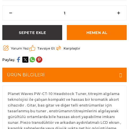
eri
Kuyruk Bağı
Güderiler
Bagetler
Cowbel
Kontrabass Telleri
Baget Çantaları
rları
Reçine
Kamışlar
Tabureler
Djembe
Bağlama Telleri
Davul Zil Çantaları
SEPETE EKLE
HEMEN AL
arı
Susturucu
Kamış Kutuları
Davul Aksesuarları
Agogo
Ukulele Telleri
Muhtelif Çantaları
Yorum Yaz
Tavsiye Et
Karşılaştır
Tutucu
Nota Maşaları
Bendir
Ud Telleri
Paylaş:
Diğer Yaylı Aksesuarları
Nefesli Susturucuları
Blok
Tambur Telleri
ÜRÜN BİLGİLERİ
Nefesli Temizlik - Bakım
Casaba
Kanun Telleri
Diğer Nefesli Aksesuarları
Üçgen Zil
Cümbüş Telleri
Planet Waves PW-CT-10 Headstock Tuner, titreşim algılama
teknolojisi ile çalışan kompakt ve hassas bir kromatik akort
cihazıdır . Gitar, bas gitar ve diğer telli enstrümanlar için
Chimes
Kemençe
tasarlanmış bu tuner , enstrümanın titreşimlerini algılayarak
gürültülü ortamlarda bile hassas akort yapabilme imkanı
rları
Conga
Mandolin Telleri
sunar. Piezo transdüktör ve arkadan aydınlatmalı LCD ekran ,
karanlık sahnelerde veya düşük ışıkta net bir görüntüleme