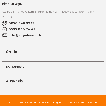
BİZE ULAŞIN
Kesintisiz hizmet kalitemiz ile her zaman yanınızdayız. Siparişleriniz için
buradayız!
0850 346 9235
0505 868 74 49
info@segah.com.tr
ÜYELİK
KURUMSAL
ALIŞVERİŞ
© Tüm hakları saklıdır. Kredi kartı bilgileriniz 256bit SSL sertifikası ile