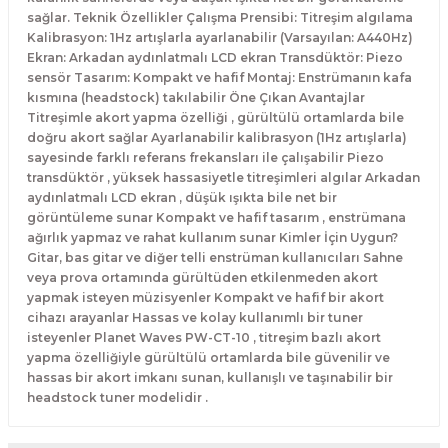
El Zili
Banjo Telleri
sağlar. Teknik Özellikler Çalışma Prensibi: Titreşim algılama
Kalibrasyon: 1Hz artışlarla ayarlanabilir (Varsayılan: A440Hz)
Ekran: Arkadan aydınlatmalı LCD ekran Transdüktör: Piezo
Kastanyet
Buzuki Telleri
sensör Tasarım: Kompakt ve hafif Montaj: Enstrümanın kafa
kısmına (headstock) takılabilir Öne Çıkan Avantajlar
Kokiriko
Tek Teller
Titreşimle akort yapma özelliği , gürültülü ortamlarda bile
doğru akort sağlar Ayarlanabilir kalibrasyon (1Hz artışlarla)
sayesinde farklı referans frekansları ile çalışabilir Piezo
Marakas
transdüktör , yüksek hassasiyetle titreşimleri algılar Arkadan
aydınlatmalı LCD ekran , düşük ışıkta bile net bir
Metalafon
görüntüleme sunar Kompakt ve hafif tasarım , enstrümana
ağırlık yapmaz ve rahat kullanım sunar Kimler İçin Uygun?
Gitar, bas gitar ve diğer telli enstrüman kullanıcıları Sahne
Shaker
veya prova ortamında gürültüden etkilenmeden akort
yapmak isteyen müzisyenler Kompakt ve hafif bir akort
Timpani
cihazı arayanlar Hassas ve kolay kullanımlı bir tuner
isteyenler Planet Waves PW-CT-10 , titreşim bazlı akort
yapma özelliğiyle gürültülü ortamlarda bile güvenilir ve
Bells
hassas bir akort imkanı sunan, kullanışlı ve taşınabilir bir
headstock tuner modelidir .
Ocean Drum