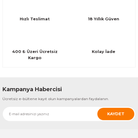
Ürün bilgilerinde hatalar bulunuyor.
Ürün fiyatı diğer sitelerden daha pahalı.
Hızlı Teslimat
18 Yıllık Güven
Bu ürüne benzer farklı alternatifler olmalı.
400 ₺ Üzeri Ücretsiz
Kolay İade
Kargo
Gönder
Kampanya Habercisi
Ücretsiz e-bültene kayıt olun kampanyalardan faydalanın.
KAYDET