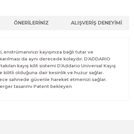
ÖNERİLERİNİZ
ALIŞVERİŞ DENEYİMİ
 enstrümanınızı kayışınıza bağlı tutar ve
e çıkarılması da aynı derecede kolaydır. D’ADDARIO
kılan kayış kilit sistemi D’Addario Universal Kayış
kilitli olduğuna dair kesinlik ve huzur sağlar.
öylece sahnede güvenle hareket etmenizi sağlar.
berger tasarımı Patent bekleyen
lanarak tarafımıza iletebilirsiniz.