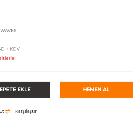
TWAVES
SD + KDV
tlerle!
EPETE EKLE
HEMEN AL
Et
Karşılaştır