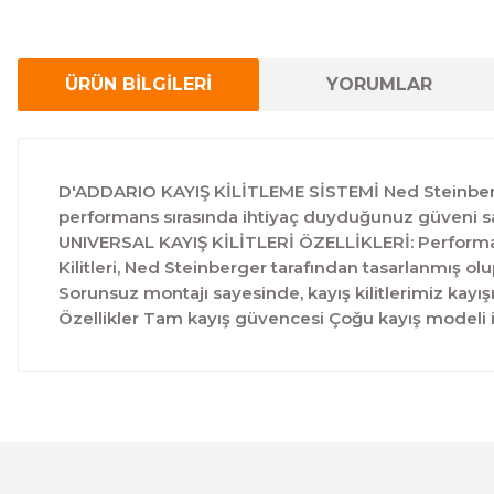
ÜRÜN BİLGİLERİ
YORUMLAR
D'ADDARIO KAYIŞ KİLİTLEME SİSTEMİ Ned Steinberger 
performans sırasında ihtiyaç duyduğunuz güveni sağla
UNIVERSAL KAYIŞ KİLİTLERİ ÖZELLİKLERİ: Performans s
Kilitleri, Ned Steinberger tarafından tasarlanmış olu
Sorunsuz montajı sayesinde, kayış kilitlerimiz kayış
Özellikler Tam kayış güvencesi Çoğu kayış modeli 
Bu ürünün fiyat bilgisi, resim, ürün açıklamalarında ve 
Görüş ve önerileriniz için teşekkür ederiz.