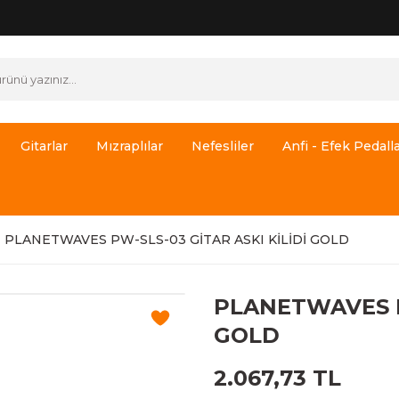
Gitarlar
Mızraplılar
Nefesliler
Anfi - Efek Pedalla
PLANETWAVES PW-SLS-03 GİTAR ASKI KİLİDİ GOLD
PLANETWAVES PW
GOLD
2.067,73 TL