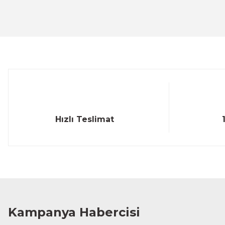
Ürün resmi kalitesiz, bozuk veya görüntülenemiyor.
Ürün açıklamasında eksik bilgiler bulunuyor.
Ürün bilgilerinde hatalar bulunuyor.
Ürün fiyatı diğer sitelerden daha pahalı.
Bu ürüne benzer farklı alternatifler olmalı.
Hızlı Teslimat
Kampanya Habercisi