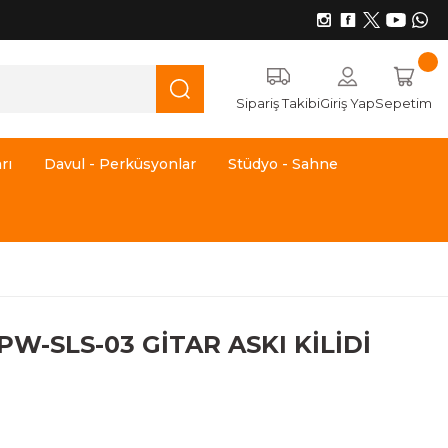
Sipariş Takibi
Giriş Yap
Sepetim
rı
Davul - Perküsyonlar
Stüdyo - Sahne
-SLS-03 GİTAR ASKI KİLİDİ