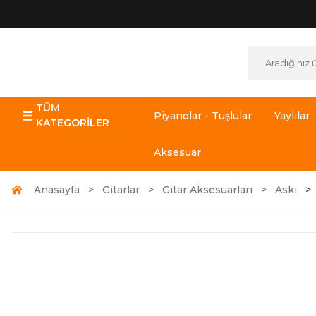
TÜM
Piyanolar - Tuşlular
Yaylılar
KATEGORİLER
Aksesuar
Anasayfa
Gitarlar
Gitar Aksesuarları
Askı