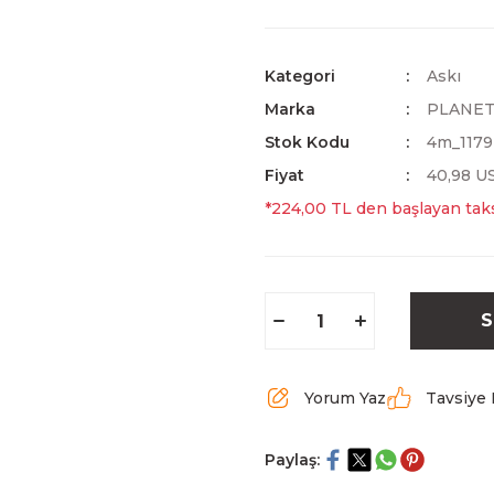
Kategori
Askı
Marka
PLANE
Stok Kodu
4m_1179
Fiyat
40,98 U
*224,00 TL den başlayan taksi
S
Yorum Yaz
Tavsiye 
Paylaş: