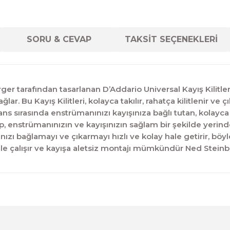
SORU & CEVAP
TAKSİT SEÇENEKLERİ
tarafından tasarlanan D’Addario Universal Kayış Kilitleri,
r. Bu Kayış Kilitleri, kolayca takılır, rahatça kilitlenir v
ırasında enstrümanınızı kayışınıza bağlı tutan, kolayca ta
p, enstrümanınızın ve kayışınızın sağlam bir şekilde yerinde 
ınızı bağlamayı ve çıkarmayı hızlı ve kolay hale getirir, b
ile çalışır ve kayışa aletsiz montajı mümkündür Ned Stein
diğer konularda yetersiz gördüğünüz noktaları öneri formunu kul
Ürün hakkında henüz soru sorulmamış.
Bu ürüne ilk yorumu siz yapın!
Sitemize ilk yorumu siz yapın!