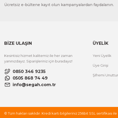
Ücretsiz e-bültene kayıt olun kampanyalardan faydalanın.
BİZE ULAŞIN
ÜYELİK
Kesintisiz hizmet kalitemiz ile her zaman
Yeni Üyelik
yanınızdayız. Siparişleriniz için buradayız!
Üye Girişi
0850 346 9235
Şifremi Unutt
0505 868 74 49
info@segah.com.tr
© Tüm hakları saklıdır. Kredi kartı bilgileriniz 256bit SSL sertifikası i