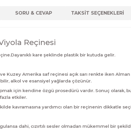
SORU & CEVAP
TAKSİT SEÇENEKLERİ
Viyola Reçinesi
eçine.Dayanıklı kare şeklinde plastik bir kutuda gelir.
ız ve Kuzey Amerika saf reçinesi açık sarı renkte iken Alma
ebilir, alkol ve esansiyel yağlarda çözünür.
 yapmak için kendine özgü prosedürü vardır. Sonuç olarak, bu
azla etkiler.
kilde kavramasına yardımcı olan bir reçinenin dikkatle seç
uygulansa dahi, cızırtılı sesler olmadan mükemmel bir şekilde