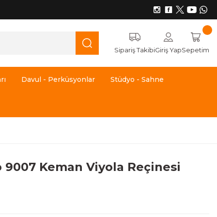
Sipariş Takibi
Giriş Yap
Sepetim
rı
Davul - Perküsyonlar
Stüdyo - Sahne
to 9007 Keman Viyola Reçinesi