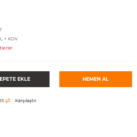
7
TL + KDV
lerle!
EPETE EKLE
HEMEN AL
Et
Karşılaştır