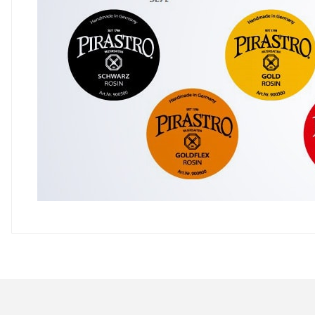
Bu ürünün fiyat bilgisi, resim, ürün açıklamalarında ve 
Görüş ve önerileriniz için teşekkür ederiz.