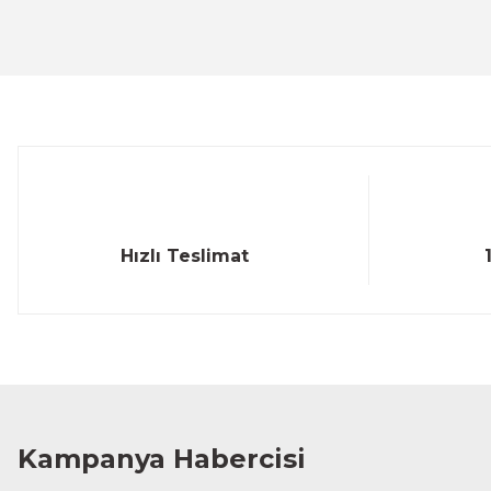
Ürün resmi kalitesiz, bozuk veya görüntülenemiyor.
Ürün açıklamasında eksik bilgiler bulunuyor.
Ürün bilgilerinde hatalar bulunuyor.
Ürün fiyatı diğer sitelerden daha pahalı.
Bu ürüne benzer farklı alternatifler olmalı.
Hızlı Teslimat
Kampanya Habercisi