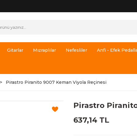
Gitarlar
Mızraplılar
Nefesliler
Anfi - Efek Pedalla
Pirastro Piranito 9007 Keman Viyola Reçinesi
Pirastro Pirani
637,14 TL