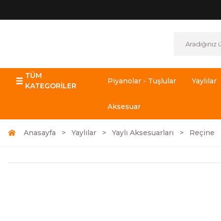
TÜM
Piyanolar - Tuşlular
Yaylılar
KATEGORİLER
Aksesuar
Anasayfa
Yaylılar
Yaylı Aksesuarları
Reçine