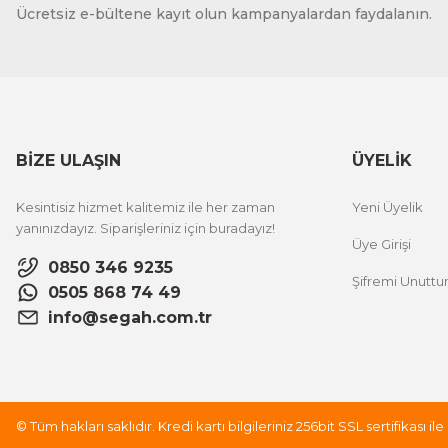
Ücretsiz e-bültene kayıt olun kampanyalardan faydalanın.
BİZE ULAŞIN
ÜYELİK
Kesintisiz hizmet kalitemiz ile her zaman
Yeni Üyelik
yanınızdayız. Siparişleriniz için buradayız!
Üye Girişi
0850 346 9235
Şifremi Unutt
0505 868 74 49
info@segah.com.tr
© Tüm hakları saklıdır. Kredi kartı bilgileriniz 256bit SSL sertifikası i