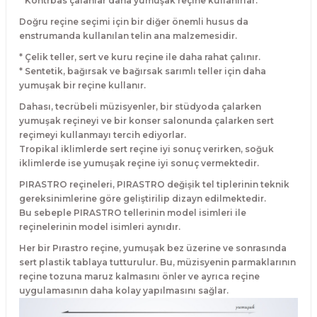
* Kontrbas çalanlar daha yumuşak reçine kullanırlar.
Guiro - Balık Sırtı
Doğru reçine seçimi için bir diğer önemli husus da
enstrumanda kullanılan telin ana malzemesidir.
Deriler
* Çelik teller, sert ve kuru reçine ile daha rahat çalınır.
* Sentetik, bağırsak ve bağırsak sarımlı teller için daha
yumuşak bir reçine kullanır.
Dahası, tecrübeli müzisyenler, bir stüdyoda çalarken
yumuşak reçineyi ve bir konser salonunda çalarken sert
reçimeyi kullanmayı tercih ediyorlar.
Tropikal iklimlerde sert reçine iyi sonuç verirken, soğuk
iklimlerde ise yumuşak reçine iyi sonuç vermektedir.
PIRASTRO reçineleri, PIRASTRO değişik tel tiplerinin teknik
gereksinimlerine göre geliştirilip dizayn edilmektedir.
Bu sebeple PIRASTRO tellerinin model isimleri ile
reçinelerinin model isimleri aynıdır.
Her bir Pırastro reçine, yumuşak bez üzerine ve sonrasında
sert plastik tablaya tutturulur. Bu, müzisyenin parmaklarının
reçine tozuna maruz kalmasını önler ve ayrıca reçine
uygulamasının daha kolay yapılmasını sağlar.