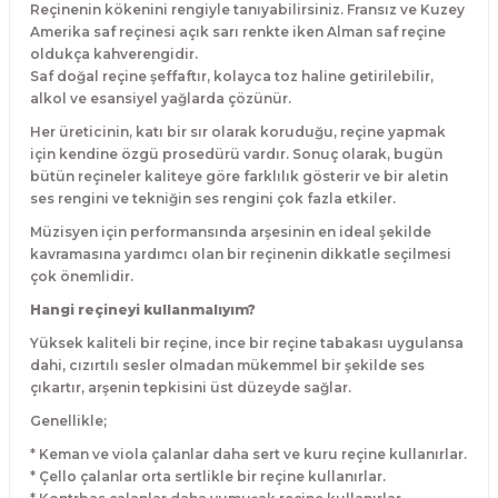
Reçinenin kökenini rengiyle tanıyabilirsiniz. Fransız ve Kuzey
El Zili
Banjo Telleri
Amerika saf reçinesi açık sarı renkte iken Alman saf reçine
oldukça kahverengidir.
Kastanyet
Buzuki Telleri
Saf doğal reçine şeffaftır, kolayca toz haline getirilebilir,
alkol ve esansiyel yağlarda çözünür.
Kokiriko
Tek Teller
Her üreticinin, katı bir sır olarak koruduğu, reçine yapmak
için kendine özgü prosedürü vardır. Sonuç olarak, bugün
bütün reçineler kaliteye göre farklılık gösterir ve bir aletin
Marakas
ses rengini ve tekniğin ses rengini çok fazla etkiler.
Müzisyen için performansında arşesinin en ideal şekilde
Metalafon
kavramasına yardımcı olan bir reçinenin dikkatle seçilmesi
çok önemlidir.
Shaker
Hangi reçineyi kullanmalıyım?
Yüksek kaliteli bir reçine, ince bir reçine tabakası uygulansa
Timpani
dahi, cızırtılı sesler olmadan mükemmel bir şekilde ses
çıkartır, arşenin tepkisini üst düzeyde sağlar.
Bells
Genellikle;
* Keman ve viola çalanlar daha sert ve kuru reçine kullanırlar.
Ocean Drum
* Çello çalanlar orta sertlikle bir reçine kullanırlar.