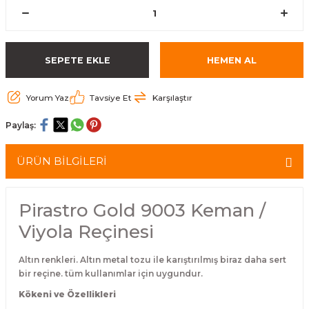
eri
Kuyruk Bağı
Güderiler
Bagetler
Cowbel
Kontrabass Telleri
Baget Çantaları
rları
Reçine
Kamışlar
Tabureler
Djembe
Bağlama Telleri
Davul Zil Çantaları
SEPETE EKLE
HEMEN AL
arı
Susturucu
Kamış Kutuları
Davul Aksesuarları
Agogo
Ukulele Telleri
Muhtelif Çantaları
Yorum Yaz
Tavsiye Et
Karşılaştır
Tutucu
Nota Maşaları
Bendir
Ud Telleri
Paylaş:
Diğer Yaylı Aksesuarları
Nefesli Susturucuları
Blok
Tambur Telleri
ÜRÜN BİLGİLERİ
Nefesli Temizlik - Bakım
Casaba
Kanun Telleri
Pirastro Gold 9003 Keman /
Diğer Nefesli Aksesuarları
Üçgen Zil
Cümbüş Telleri
Viyola Reçinesi
Chimes
Kemençe
Altın renkleri. Altın metal tozu ile karıştırılmış biraz daha sert
bir reçine. tüm kullanımlar için uygundur.
rları
Conga
Mandolin Telleri
Kökeni ve Özellikleri