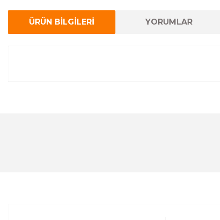
ÜRÜN BİLGİLERİ
YORUMLAR
Bu ürünün fiyat bilgisi, resim, ürün açıklamalarında ve 
Görüş ve önerileriniz için teşekkür ederiz.
Ürün resmi kalitesiz, bozuk veya görüntülenemiyor.
Ürün açıklamasında eksik bilgiler bulunuyor.
Ürün bilgilerinde hatalar bulunuyor.
Ürün fiyatı diğer sitelerden daha pahalı.
Bu ürüne benzer farklı alternatifler olmalı.