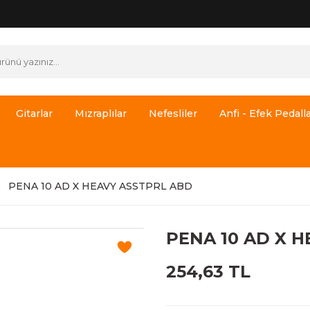
Gitarlar
Mızraplılar
Nefesliler
Anfi - Efek Pedalla
PENA 10 AD X HEAVY ASSTPRL ABD
PENA 10 AD X 
254,63 TL