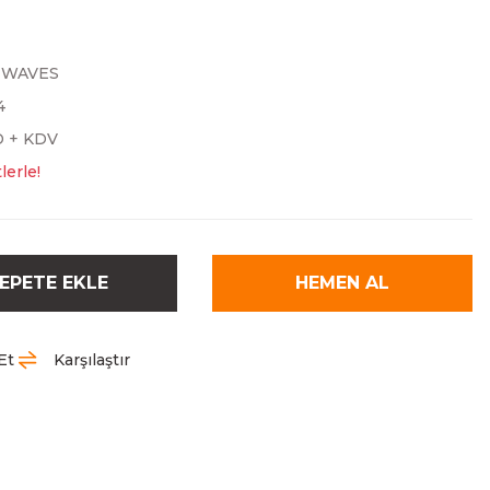
TWAVES
4
D + KDV
lerle!
EPETE EKLE
HEMEN AL
Et
Karşılaştır