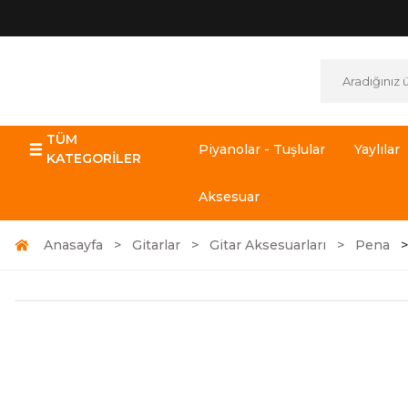
TÜM
Piyanolar - Tuşlular
Yaylılar
KATEGORİLER
Aksesuar
Anasayfa
Gitarlar
Gitar Aksesuarları
Pena