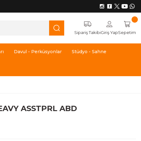
Sipariş Takibi
Giriş Yap
Sepetim
rı
Davul - Perküsyonlar
Stüdyo - Sahne
HEAVY ASSTPRL ABD