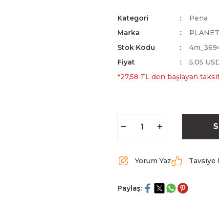
Kategori
Pena
Marka
PLANE
Stok Kodu
4m_369
Fiyat
5,05 US
*27,58 TL den başlayan taksit
S
Yorum Yaz
Tavsiye 
Paylaş: