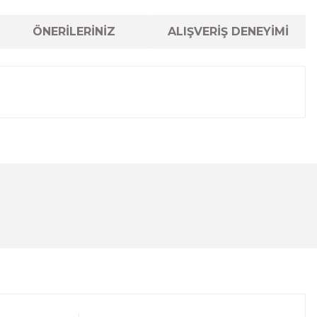
ÖNERİLERİNİZ
ALIŞVERİŞ DENEYİMİ
lanarak tarafımıza iletebilirsiniz.