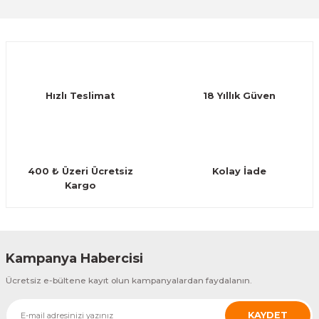
Sitemize ilk yorumu siz yapın!
Guiro - Balık Sırtı
Ürün resmi kalitesiz, bozuk veya görüntülenemiyor.
Ürün açıklamasında eksik bilgiler bulunuyor.
Deriler
Deneyimini Paylaş
Ürün bilgilerinde hatalar bulunuyor.
Ürün fiyatı diğer sitelerden daha pahalı.
Hızlı Teslimat
18 Yıllık Güven
Bu ürüne benzer farklı alternatifler olmalı.
400 ₺ Üzeri Ücretsiz
Kolay İade
Kargo
Gönder
Kampanya Habercisi
Ücretsiz e-bültene kayıt olun kampanyalardan faydalanın.
KAYDET