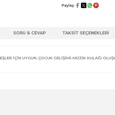
Paylaş:
SORU & CEVAP
TAKSİT SEÇENEKLERİ
EŞLER İÇİN UYGUN, ÇOCUK GELİŞİMİ-MÜZİK KULAĞI OLUŞ
diğer konularda yetersiz gördüğünüz noktaları öneri formunu kul
Ürün hakkında henüz soru sorulmamış.
Bu ürüne ilk yorumu siz yapın!
Sitemize ilk yorumu siz yapın!
Deneyimini Paylaş
Yorum Yaz
Soru Sor