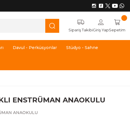
Sipariş Takibi
Giriş Yap
Sepetim
rı
Davul - Perküsyonlar
Stüdyo - Sahne
ARKLI ENSTRÜMAN ANAOKULU
TRÜMAN ANAOKULU