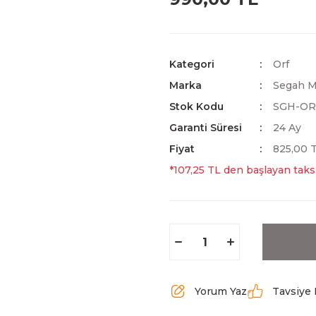
Kategori
Orf
Marka
Segah M
Stok Kodu
SGH-O
Garanti Süresi
24 Ay
Fiyat
825,00 
*107,25 TL den başlayan taksi
Yorum Yaz
Tavsiye 