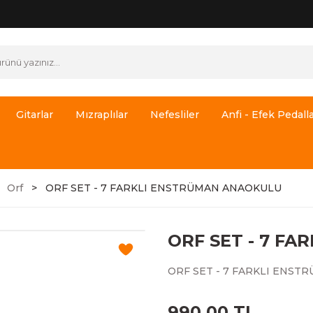
Gitarlar
Mızraplılar
Nefesliler
Anfi - Efek Pedalla
Orf
ORF SET - 7 FARKLI ENSTRÜMAN ANAOKULU
ORF SET - 7 F
ORF SET - 7 FARKLI ENS
990,00 TL