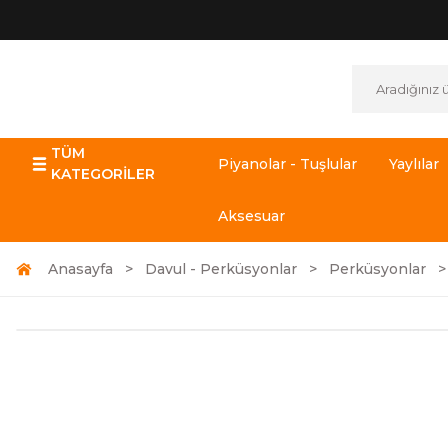
TÜM
Piyanolar - Tuşlular
Yaylılar
KATEGORİLER
Aksesuar
Anasayfa
Davul - Perküsyonlar
Perküsyonlar