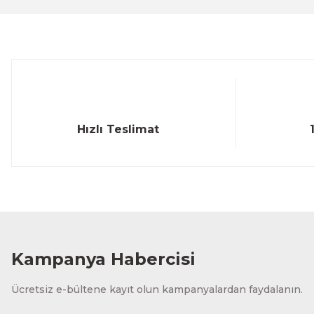
Ürün bilgilerinde hatalar bulunuyor.
Ürün fiyatı diğer sitelerden daha pahalı.
Bu ürüne benzer farklı alternatifler olmalı.
Hızlı Teslimat
Kampanya Habercisi
Ücretsiz e-bültene kayıt olun kampanyalardan faydalanın.