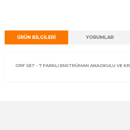
ÜRÜN BİLGİLERİ
YORUMLAR
ORF SET - 7 FARKLI ENSTRÜMAN ANAOKULU VE KR
Bu ürünün fiyat bilgisi, resim, ürün açıklamalarında ve 
Görüş ve önerileriniz için teşekkür ederiz.
Ürün resmi kalitesiz, bozuk veya görüntülenemiyor.
Ürün açıklamasında eksik bilgiler bulunuyor.