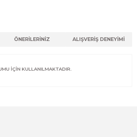
ÖNERİLERİNİZ
ALIŞVERİŞ DENEYİMİ
UMU İÇİN KULLANILMAKTADIR.
lanarak tarafımıza iletebilirsiniz.