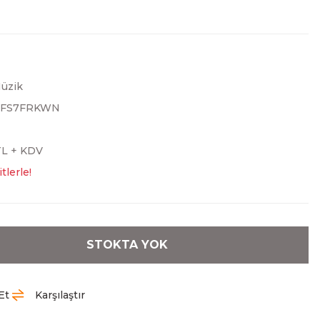
üzik
RFS7FRKWN
TL + KDV
tlerle!
STOKTA YOK
Et
Karşılaştır