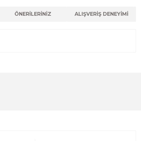
ÖNERİLERİNİZ
ALIŞVERİŞ DENEYİMİ
lanarak tarafımıza iletebilirsiniz.