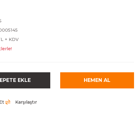
S
0005145
TL + KDV
lerle!
EPETE EKLE
HEMEN AL
Et
Karşılaştır