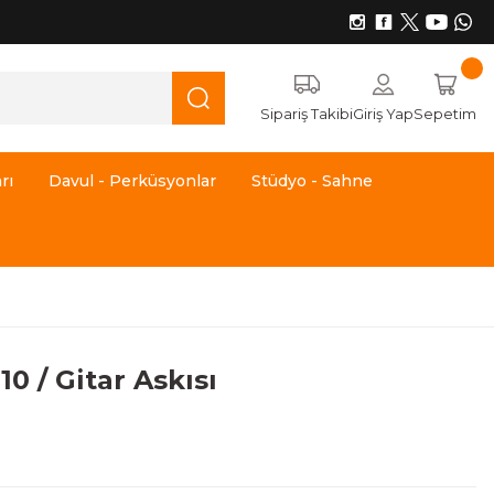
Sipariş Takibi
Giriş Yap
Sepetim
rı
Davul - Perküsyonlar
Stüdyo - Sahne
0 / Gitar Askısı