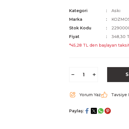
Kategori
Askı
Marka
KOZMO
Stok Kodu
229000
Fiyat
348,30 
*45,28 TL den başlayan taksit
S
Yorum Yaz
Tavsiye 
Paylaş: