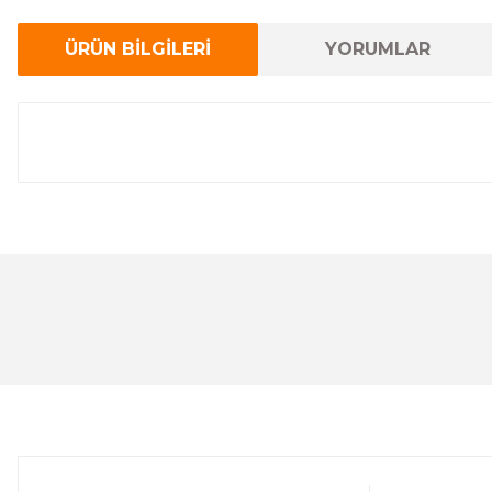
ÜRÜN BİLGİLERİ
YORUMLAR
Bu ürünün fiyat bilgisi, resim, ürün açıklamalarında ve 
Görüş ve önerileriniz için teşekkür ederiz.
Ürün resmi kalitesiz, bozuk veya görüntülenemiyor.
Ürün açıklamasında eksik bilgiler bulunuyor.
Ürün bilgilerinde hatalar bulunuyor.
Ürün fiyatı diğer sitelerden daha pahalı.
Bu ürüne benzer farklı alternatifler olmalı.