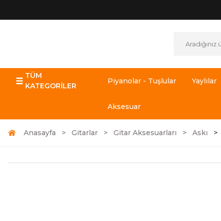
TÜM
Piyanolar - Tuşlular
Yaylılar
KATEGORİLER
Aksesuar
Anasayfa
Gitarlar
Gitar Aksesuarları
Askı