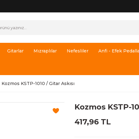
Gitarlar
Mızraplılar
Nefesliler
Anfi - Efek Pedalla
Kozmos KSTP-1010 / Gitar Askısı
Kozmos KSTP-101
417,96 TL