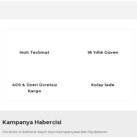
Görüş ve önerileriniz için teşekkür ederiz.
Guiro - Balık Sırtı
Sitemize ilk yorumu siz yapın!
Ürün resmi kalitesiz, bozuk veya görüntülenemiyor.
Deriler
Ürün açıklamasında eksik bilgiler bulunuyor.
Deneyimini Paylaş
Ürün bilgilerinde hatalar bulunuyor.
Ürün fiyatı diğer sitelerden daha pahalı.
Hızlı Teslimat
18 Yıllık Güven
Bu ürüne benzer farklı alternatifler olmalı.
400 ₺ Üzeri Ücretsiz
Kolay İade
Kargo
Gönder
Kampanya Habercisi
Ücretsiz e-bültene kayıt olun kampanyalardan faydalanın.