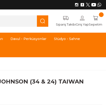
Sipariş Takibi
Giriş Yap
Sepetim
rı
Davul - Perküsyonlar
Stüdyo - Sahne
JOHNSON (34 & 24) TAIWAN