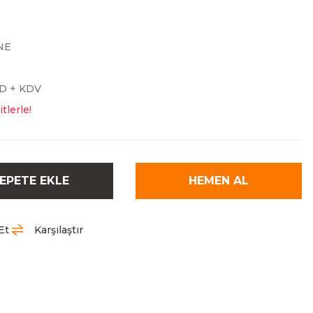
NE
SD + KDV
tlerle!
EPETE EKLE
HEMEN AL
Et
Karşılaştır