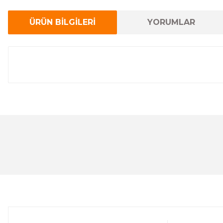
ÜRÜN BİLGİLERİ
YORUMLAR
Bu ürünün fiyat bilgisi, resim, ürün açıklamalarında ve 
Görüş ve önerileriniz için teşekkür ederiz.
Ürün resmi kalitesiz, bozuk veya görüntülenemiyor.
Ürün açıklamasında eksik bilgiler bulunuyor.
Ürün bilgilerinde hatalar bulunuyor.
Ürün fiyatı diğer sitelerden daha pahalı.
Bu ürüne benzer farklı alternatifler olmalı.