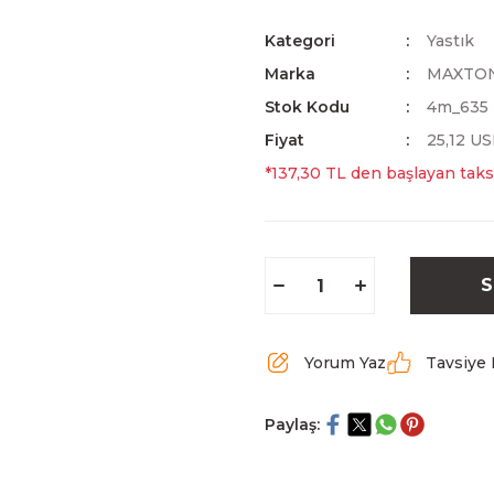
Kategori
Yastık
Marka
MAXTO
Stok Kodu
4m_635
Fiyat
25,12 U
*137,30 TL den başlayan taksi
S
Yorum Yaz
Tavsiye 
Paylaş: