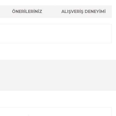
ÖNERİLERİNİZ
ALIŞVERİŞ DENEYİMİ
lanarak tarafımıza iletebilirsiniz.