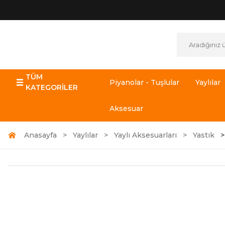
TÜM
Piyanolar - Tuşlular
Yaylılar
KATEGORİLER
Aksesuar
Anasayfa
Yaylılar
Yaylı Aksesuarları
Yastık