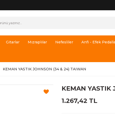
Gitarlar
Mızraplılar
Nefesliler
Anfi - Efek Pedalla
KEMAN YASTIK JOHNSON (34 & 24) TAIWAN
KEMAN YASTIK 
1.267,42 TL