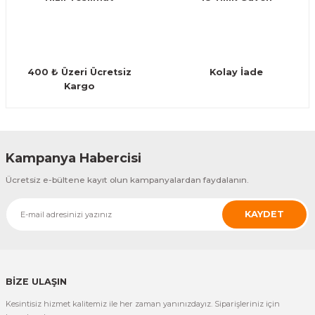
Bu ürüne benzer farklı alternatifler olmalı.
Guiro - Balık Sırtı
Deriler
400 ₺ Üzeri Ücretsiz
Kolay İade
Kargo
Gönder
Kampanya Habercisi
Ücretsiz e-bültene kayıt olun kampanyalardan faydalanın.
KAYDET
BİZE ULAŞIN
Kesintisiz hizmet kalitemiz ile her zaman yanınızdayız. Siparişleriniz için