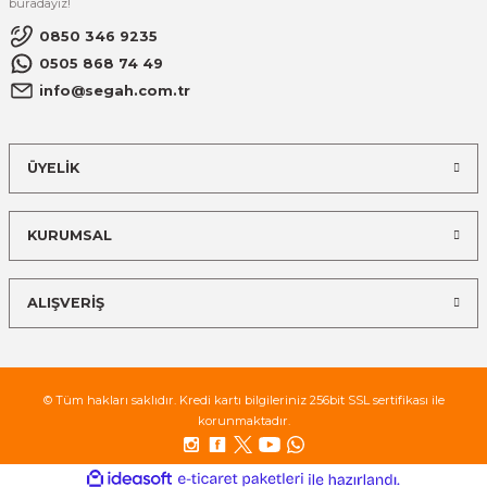
buradayız!
0850 346 9235
0505 868 74 49
info@segah.com.tr
ÜYELİK
KURUMSAL
ALIŞVERİŞ
© Tüm hakları saklıdır. Kredi kartı bilgileriniz 256bit SSL sertifikası ile
korunmaktadır.
ideasoft
ile
e-