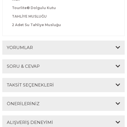
Tourlite® Dolgulu Kutu
TAHLİYE MUSLUĞU
2 Adet Su Tahliye Musluğu
YORUMLAR
SORU & CEVAP
Bu ürüne ilk yorumu siz yapın!
TAKSİT SEÇENEKLERİ
Yorum Yaz
Ürün hakkında henüz soru sorulmamış.
ÖNERİLERİNİZ
Soru Sor
ALIŞVERİŞ DENEYİMİ
Bu ürünün fiyat bilgisi, resim, ürün açıklamalarında ve