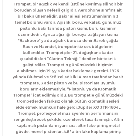
Trompet, bir ağızlık ve kendi üstüne kıvrılmış silindir bir
El Zili
Banjo Telleri
borudan oluşan nefesli çalgıdır. Aerophone sınıfına ait
bir bakır üflemelidir. Bakır ailesi enstrümanlarının 3
Kastanyet
Buzuki Telleri
temel bölümü vardır. Ağızlık, boru, ve kalak, günümüz
pistonlu bakırlarında piston kısmı, boru kısmının
üzerindedir. Ayrıca ağızlığı, boruya bağlayan kısma
Kokiriko
Tek Teller
"Backbore" ya da ağızlık borusu denir.
Barok çağda
Bach ve Haendel, trompetin tiz ses bölgelerini
Marakas
kullandılar. Trompetçiler 21. doğuşkana kadar
çıkabildikleri “Clarino Tekniği” denilen bir teknik
Metalafon
geliştirdiler. Trompetin günümüzdeki biçimini
alabilmesi için 19. yy’a kadar beklemek gerekti. 1826
yılında Bluhmel ve Stölzel adlı iki Alman tarafından basit
Shaker
trompete, 3 adet piston ve bu pistonlara uyumlu
boruların eklenmesiyle, “Pistonlu ya da Kromatik
Timpani
Trompet” icat edilmiş oldu. Bu trompetle günümüzdeki
trompetlerden farksız olarak bütün kromatik sesleri
elde etmek mümkün hale geldi.
Jupiter XO JTR-1604L
Bells
Trompet, profesyonel müzisyenlerin performansını
zenginleştirecek şekilde, özenilerek tasarlanmıştır. Altın
Ocean Drum
kaplamalı pistonların yanı sıra, altın lake pirinç metal
gövde, monel pistonlar, 4.8″ altın lake kaplama pirinç