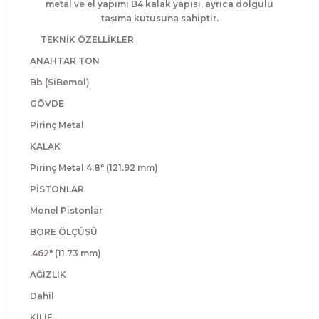
metal ve el yapımı B4 kalak yapısı, ayrıca dolgulu
Guiro - Balık Sırtı
taşıma kutusuna sahiptir.
TEKNİK ÖZELLİKLER
Deriler
ANAHTAR TON
Bb (SiBemol)
GÖVDE
Pirinç Metal
KALAK
Pirinç Metal 4.8" (121.92 mm)
PİSTONLAR
Monel Pistonlar
BORE ÖLÇÜSÜ
.462" (11.73 mm)
AĞIZLIK
Dahil
KILIF