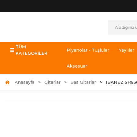
TÜM
Piyanolar - Tuşlular
Yaylılar
KATEGORİLER
Aksesuar
Anasayfa
Gitarlar
Bas Gitarlar
IBANEZ SR95