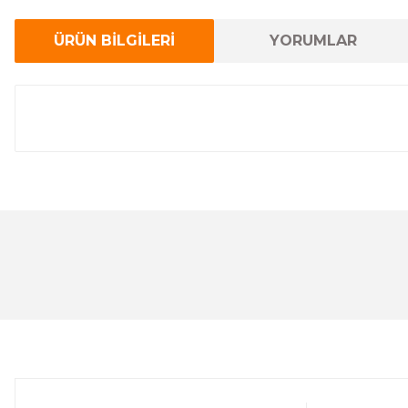
ÜRÜN BİLGİLERİ
YORUMLAR
Bu ürünün fiyat bilgisi, resim, ürün açıklamalarında ve 
Görüş ve önerileriniz için teşekkür ederiz.
Ürün resmi kalitesiz, bozuk veya görüntülenemiyor.
Ürün açıklamasında eksik bilgiler bulunuyor.
Ürün bilgilerinde hatalar bulunuyor.
Ürün fiyatı diğer sitelerden daha pahalı.
Bu ürüne benzer farklı alternatifler olmalı.