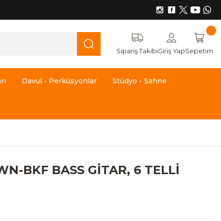
Sipariş Takibi
Giriş Yap
Sepetim
rı
Davul - Perküsyonlar
Stüdyo - Sahne
N-BKF BASS GİTAR, 6 TELLİ