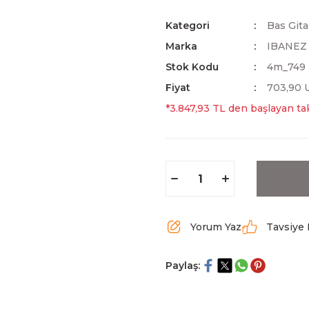
Kategori
Bas Gita
Marka
IBANEZ
Stok Kodu
4m_749
Fiyat
703,90 
*3.847,93 TL den başlayan tak
Yorum Yaz
Tavsiye 
Paylaş: