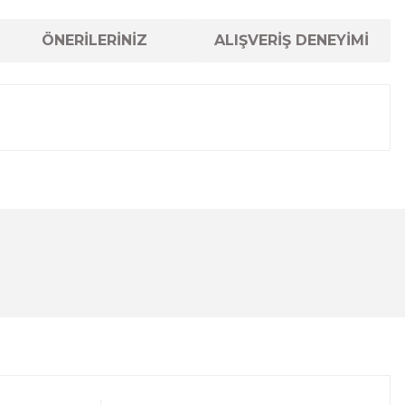
ÖNERİLERİNİZ
ALIŞVERİŞ DENEYİMİ
lanarak tarafımıza iletebilirsiniz.