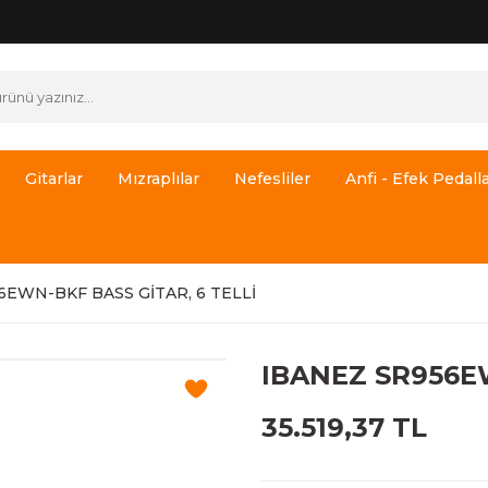
Gitarlar
Mızraplılar
Nefesliler
Anfi - Efek Pedalla
6EWN-BKF BASS GİTAR, 6 TELLİ
IBANEZ SR956EW
35.519,37 TL