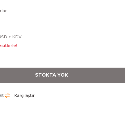
rlar
USD + KDV
sitlerle!
STOKTA YOK
Et
Karşılaştır